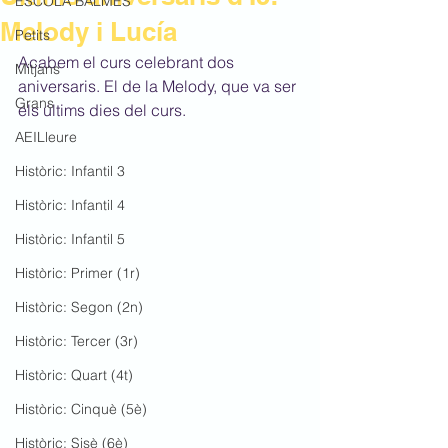
ESCOLA BALMES
Melody i Lucía
Petits
Acabem el curs celebrant dos 
Mitjans
aniversaris. El de la Melody, que va ser 
Grans
els últims dies del curs.
AEILleure
Històric: Infantil 3
Històric: Infantil 4
Històric: Infantil 5
Històric: Primer (1r)
Històric: Segon (2n)
Històric: Tercer (3r)
Històric: Quart (4t)
Històric: Cinquè (5è)
Històric: Sisè (6è)