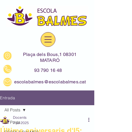
Plaça dels Bous,1 08301
MATARÓ
93 790 16 48
escolabalmes@escolabalmes.cat
Entrada
All Posts
Docents
All Posts
7 jul 2025
Últims aniversaris d'I5: