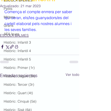
ESCOLA BALMES
Actualizado:
21 mar 2023
Petits
Comença el compte enrrera per saber 
Mitjans
qui seran, els/les guanyadors/es del 
cartell elaborat pels nostres alumnes i 
Grans
les seves famílies.
AEILleure
ESCOLA BALMES
Històric: Infantil 3
Històric: Infantil 4
Històric: Infantil 5
Històric: Primer (1r)
Ver todo
Entradas recientes
Històric: Segon (2n)
Històric: Tercer (3r)
Històric: Quart (4t)
Històric: Cinquè (5è)
Històric: Sisè (6è)