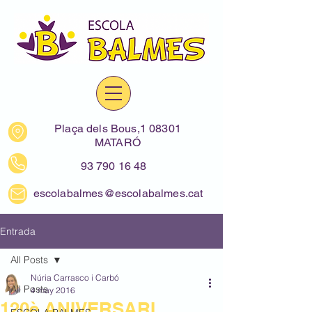
Plaça dels Bous,1 08301
MATARÓ
93 790 16 48
escolabalmes@escolabalmes.cat
Entrada
All Posts
Núria Carrasco i Carbó
All Posts
4 may 2016
120è ANIVERSARI