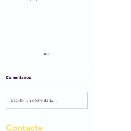
Comentarios
FESTA AFA
Escribir un comentario...
Participem al 4
Concurs BBVA 
Dibuix Escolar!
Contacte