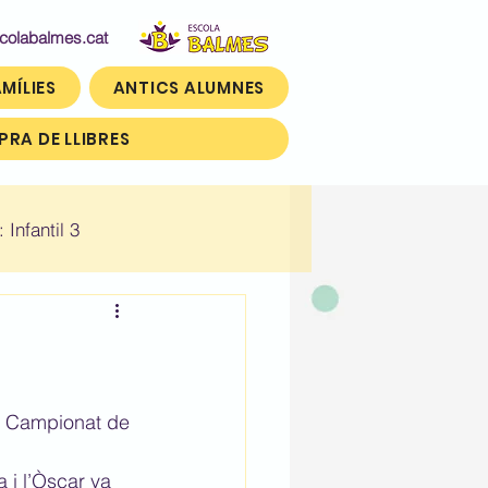
abalmes.cat
MÍLIES
ANTICS ALUMNES
RA DE LLIBRES
: Infantil 3
n)
Històric: Tercer (3r)
el Campionat de 
 i l’Òscar va 