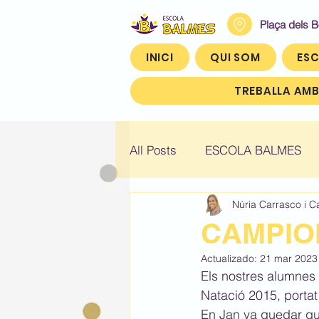
Plaça dels 
INICI
QUI SOM
ESC
TREBALLA AMB
All Posts
ESCOLA BALMES
Núria Carrasco i C
Històric: Infantil 4
Històric
CAMPION
Actualizado:
21 mar 2023
Històric: Quart (4t)
Històr
Els nostres alumnes 
Natació 2015, portat
En Jan va quedar qua