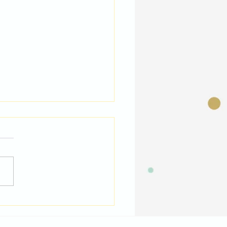
icipem al 42è Concurs
 de Dibuix Escolar!!!