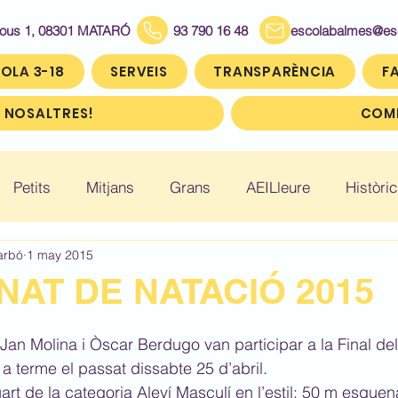
Bous 1, 08301 MATARÓ
93 790 16 48
escolabalmes@escol
OLA 3-18
SERVEIS
TRANSPARÈNCIA
FA
 NOSALTRES!
COMP
Petits
Mitjans
Grans
AEILleure
Històric
arbó
1 may 2015
: Infantil 5
Històric: Primer (1r)
Històric: Segon (2
AT DE NATACIÓ 2015
ic: Cinquè (5è)
Històric: Sisè (6è)
Jan Molina i Òscar Berdugo van participar a la Final d
 a terme el passat dissabte 25 d’abril.
rt de la categoria Aleví Masculí en l’estil: 50 m esquena