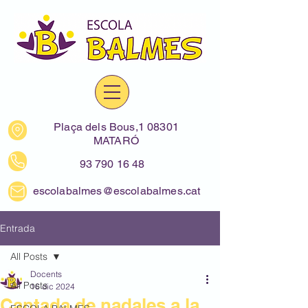
Plaça dels Bous,1 08301
MATARÓ
93 790 16 48
escolabalmes@escolabalmes.cat
Entrada
All Posts
Docents
All Posts
16 dic 2024
Cantada de nadales a la