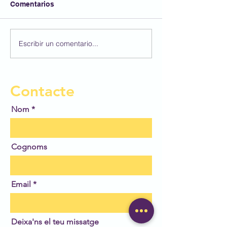
Comentarios
Bon estiu!!!!
Darrer dia de c
Escribir un comentario...
Contacte
Nom
Cognoms
Email
Deixa'ns el teu missatge