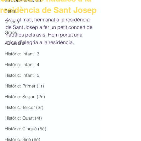
ESCOLA BALMES
residència de Sant Josep
Petits
Avui al matí, hem anat a la residència 
Mitjans
de Sant Josep a fer un petit concert de 
Grans
nadales pels avis. Hem portat una 
mica d'alegria a la residència.
AEILleure
Històric: Infantil 3
Històric: Infantil 4
Històric: Infantil 5
Històric: Primer (1r)
Històric: Segon (2n)
Històric: Tercer (3r)
Històric: Quart (4t)
Històric: Cinquè (5è)
Històric: Sisè (6è)