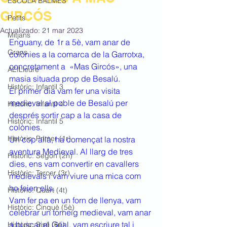
ESCOLA BALMES
GIRCÓS
Petits
Actualizado:
21 mar 2023
Mitjans
Enguany, de 1r a 5è, vam anar de 
Grans
colònies a la comarca de la Garrotxa, 
concretament a  «Mas Gircós», una 
AEILleure
masia situada prop de Besalú.
Històric: Infantil 3
El primer dia vam fer una visita 
medieval al poble de Besalú per 
Històric: Infantil 4
després sortir cap a la casa de 
Històric: Infantil 5
colònies.
Històric: Primer (1r)
Un cop allà, ha començat la nostra 
aventura Medieval. Al llarg de tres 
Històric: Segon (2n)
dies, ens vam convertir en cavallers 
Històric: Tercer (3r)
medievals i vam viure una mica com 
ho feien ells.
Històric: Quart (4t)
Vam fer pa en un forn de llenya, vam 
Històric: Cinquè (5è)
celebrar un torneig medieval, vam anar 
a buscar el Grial, vam escriure tal i 
Històric: Sisè (6è)