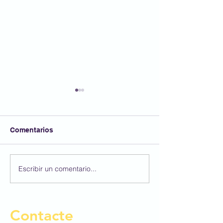
Comentarios
FESTA AFA
Escribir un comentario...
Participem al 4
Concurs BBVA 
Dibuix Escolar!
Contacte