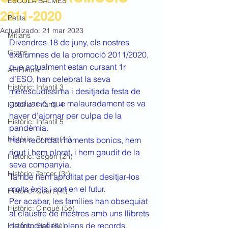
ESCOLA BALMES
2011-2020
Petits
Actualizado:
21 mar 2023
Mitjans
Divendres 18 de juny, els nostres 
Grans
exalumnes de la promoció 2011/2020, 
que actualment estan cursant 1r 
AEILleure
d’ESO, han celebrat la seva 
Històric: Infantil 3
merescudíssima i desitjada festa de 
graduació, que malauradament es va 
Històric: Infantil 4
haver d’ajornar per culpa de la 
Històric: Infantil 5
pandèmia.
Històric: Primer (1r)
Hem recordat moments bonics, hem 
rigut i hem plorat, i hem gaudit de la 
Històric: Segon (2n)
seva companyia. 
Històric: Tercer (3r)
També hem aprofitat per desitjar-los 
molts èxits i sort en el futur.
Històric: Quart (4t)
Per acabar, les famílies han obsequiat 
Històric: Cinquè (5è)
al claustre de mestres amb uns llibrets 
de fotografies, plens de records. 
Històric: Sisè (6è)