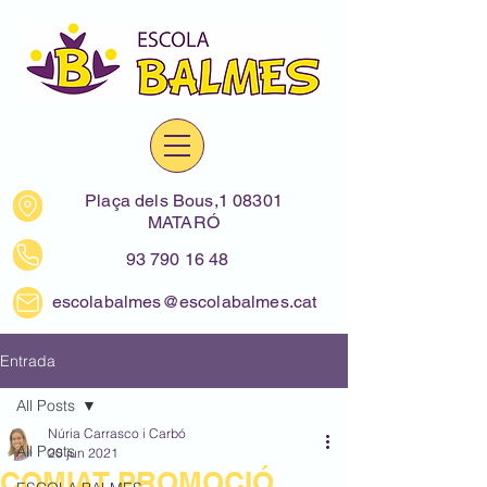
Plaça dels Bous,1 08301
MATARÓ
93 790 16 48
escolabalmes@escolabalmes.cat
Entrada
All Posts
Núria Carrasco i Carbó
All Posts
20 jun 2021
COMIAT PROMOCIÓ