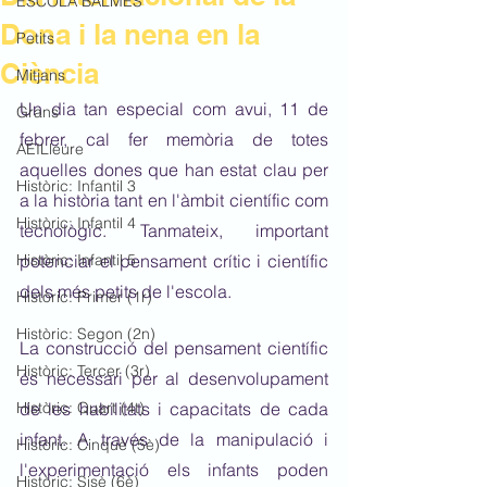
ESCOLA BALMES
Dona i la nena en la
Petits
Ciència
Mitjans
Un dia tan especial com avui, 11 de 
Grans
febrer, cal fer memòria de totes 
AEILleure
aquelles dones que han estat clau per 
Històric: Infantil 3
a la història tant en l'àmbit científic com 
Històric: Infantil 4
tecnològic. Tanmateix, important 
Històric: Infantil 5
potenciar el pensament crític i científic 
dels més petits de l'escola.
Històric: Primer (1r)
Històric: Segon (2n)
La construcció del pensament científic 
Històric: Tercer (3r)
és necessari per al desenvolupament 
Històric: Quart (4t)
de les habilitats i capacitats de cada 
infant. A través de la manipulació i 
Històric: Cinquè (5è)
l'experimentació els infants poden 
Històric: Sisè (6è)