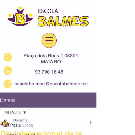
Plaça dels Bous,1 08301
MATARÓ
93 790 16 48
escolabalmes@escolabalmes.cat
Entrada
All Posts
Docents
All Posts
11 feb 2023
Dia Internacional de la