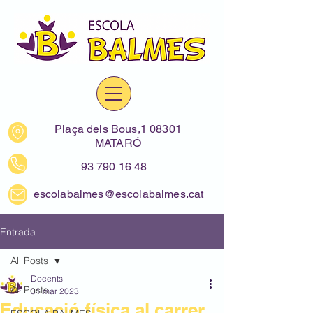
Plaça dels Bous,1 08301
MATARÓ
93 790 16 48
escolabalmes@escolabalmes.cat
Entrada
All Posts
Docents
All Posts
31 mar 2023
Educació física al carrer