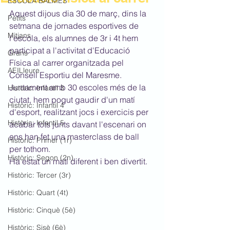
ESCOLA BALMES
Aquest dijous dia 30 de març, dins la 
Petits
setmana de jornades esportives de 
Mitjans
l'escola, els alumnes de 3r i 4t hem 
participat a l'activitat d'Educació 
Grans
Física al carrer organitzada pel 
AEILleure
Consell Esportiu del Maresme.
Juntament amb 30 escoles més de la 
Històric: Infantil 3
ciutat, hem pogut gaudir d'un matí 
Històric: Infantil 4
d'esport, realitzant jocs i exercicis per 
Històric: Infantil 5
acabar tots junts davant l'escenari on 
ens han fet una masterclass de ball 
Històric: Primer (1r)
per tothom.
Històric: Segon (2n)
Ha estat un matí diferent i ben divertit.
Històric: Tercer (3r)
Històric: Quart (4t)
Històric: Cinquè (5è)
Històric: Sisè (6è)