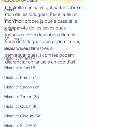
ESCOLA BALMES
L'Estrella ens ha volgut parlar sobre el 
Petits
món de les tortugues. Per ella és un 
Mitjans
món molt proper, ja que a casa té la 
companyia de les seves dues 
Grans
tortugues. Hem descobert diferents 
AEILleure
tipus de tortugues que podem trobar, 
aquàtiques, terrestres o 
Històric: Infantil 3
semiaquàtiques, i com les podem 
Històric: Infantil 4
diferenciar en tan sols un cop d'ull. 
Històric: Infantil 5
Històric: Primer (1r)
Històric: Segon (2n)
Històric: Tercer (3r)
Històric: Quart (4t)
Històric: Cinquè (5è)
Històric: Sisè (6è)