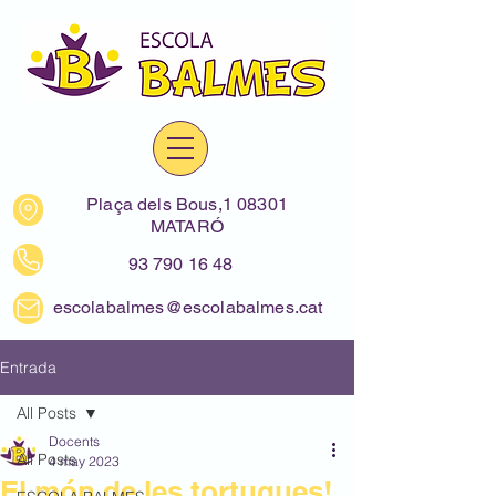
Plaça dels Bous,1 08301
MATARÓ
93 790 16 48
escolabalmes@escolabalmes.cat
Entrada
All Posts
Docents
All Posts
4 may 2023
El món de les tortugues!