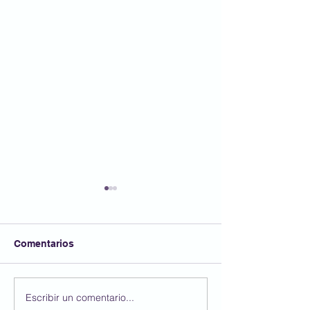
Comentarios
Bon estiu!
Escribir un comentario...
Últims aniversar