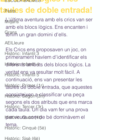
ESCOLA BALMES
taules de doble entrada!
Petits
L'última aventura amb els crics van ser 
Mitjans
amb els blocs lògics. Ens encanten i 
Grans
tenim un gran domini d'ells.
AEILleure
Els Crics ens proposaven un joc, on 
Històric: Infantil 3
primerament havíem d'identificar els 
Històric: Infantil 4
diferents atributs dels blocs lògics. La 
veritat ens va resultar molt fàcil. A 
Històric: Infantil 5
continuació, ens van presentar les 
Històric: Primer (1r)
taules de doble entrada, que aquestes 
consisteixen a classificar una peça 
Històric: Segon (2n)
segons els dos atributs que ens marca 
Històric: Tercer (3r)
cada taula. Un dia vam fer una prova 
per veure com de bé dominàvem el 
Històric: Quart (4t)
tema.
Històric: Cinquè (5è)
Històric: Sisè (6è)