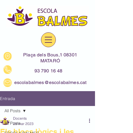
Plaça dels Bous,1 08301
MATARÓ
93 790 16 48
escolabalmes@escolabalmes.cat
Entrada
All Posts
Docents
All Posts
29 mar 2023
Els blocs lògics i les