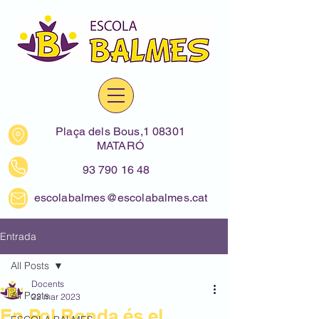
Plaça dels Bous,1 08301
MATARÓ
93 790 16 48
escolabalmes@escolabalmes.cat
Entrada
All Posts
Docents
All Posts
22 mar 2023
En Pol Ronda és el