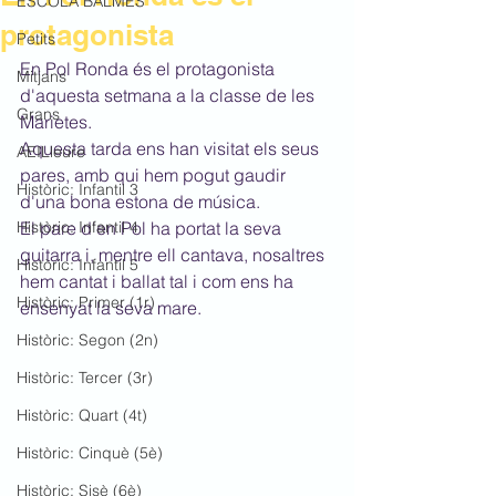
ESCOLA BALMES
protagonista
Petits
En Pol Ronda és el protagonista 
Mitjans
d'aquesta setmana a la classe de les 
Grans
Marietes. 
Aquesta tarda ens han visitat els seus 
AEILleure
pares, amb qui hem pogut gaudir 
Històric: Infantil 3
d'una bona estona de música.
Històric: Infantil 4
El pare d'en Pol ha portat la seva 
guitarra i, mentre ell cantava, nosaltres 
Històric: Infantil 5
hem cantat i ballat tal i com ens ha 
Històric: Primer (1r)
ensenyat la seva mare.
Històric: Segon (2n)
Històric: Tercer (3r)
Històric: Quart (4t)
Històric: Cinquè (5è)
Històric: Sisè (6è)