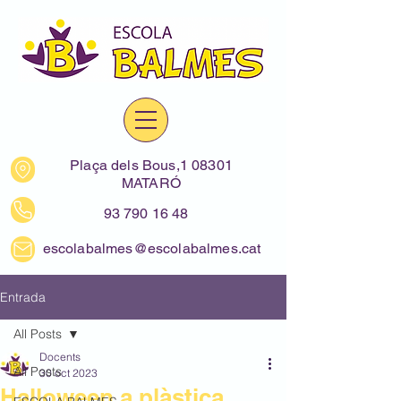
Plaça dels Bous,1 08301
MATARÓ
93 790 16 48
escolabalmes@escolabalmes.cat
Entrada
All Posts
Docents
All Posts
30 oct 2023
Halloween a plàstica