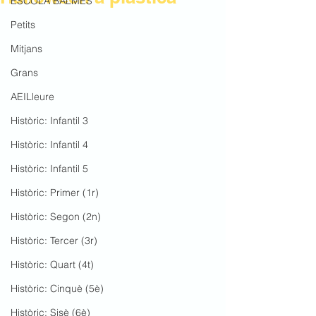
ESCOLA BALMES
Petits
Mitjans
Grans
AEILleure
Històric: Infantil 3
Històric: Infantil 4
Històric: Infantil 5
Històric: Primer (1r)
Històric: Segon (2n)
Històric: Tercer (3r)
Històric: Quart (4t)
Històric: Cinquè (5è)
Històric: Sisè (6è)