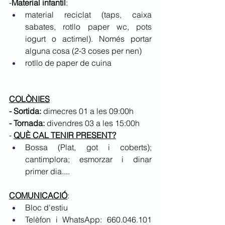
-
Material infantil
: 
material reciclat (taps, caixa 
sabates, rotllo paper wc, pots 
iogurt o actimel). Només portar 
alguna cosa (2-3 coses per nen)
rotllo de paper de cuina
COLÒNIES
- Sortida: 
dimecres 01 a les 09:00h
- Tornada: 
divendres 03 a les 15:00h
- 
QUÈ CAL TENIR PRESENT?
Bossa (Plat, got i coberts); 
cantimplora; esmorzar i dinar 
primer dia....
COMUNICACIÓ
:
Bloc d'estiu
Telèfon i WhatsApp: 660.046.101 