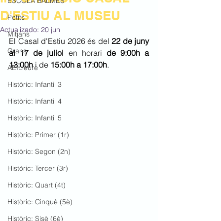
ESCOLA BALMES
D'ESTIU AL MUSEU
Petits
Actualizado:
20 jun
Mitjans
El Casal d'Estiu 2026 és del 
22 de juny 
Grans
al 17 de juliol
 en horari 
de 9:00h a 
13:00h
 i de 
15:00h a 17:00h
.
AEILleure
Històric: Infantil 3
Històric: Infantil 4
Històric: Infantil 5
Històric: Primer (1r)
Històric: Segon (2n)
Històric: Tercer (3r)
Històric: Quart (4t)
Històric: Cinquè (5è)
Històric: Sisè (6è)