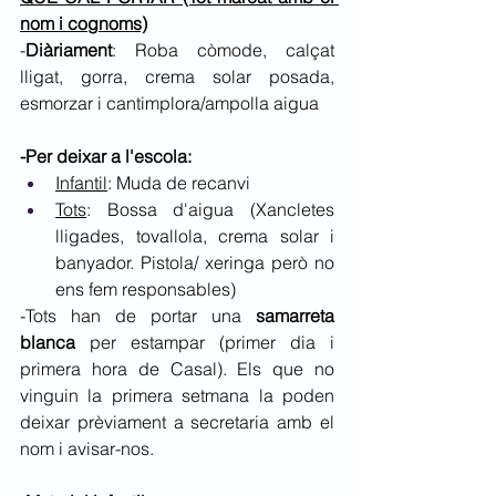
nom i cognoms)
-
Diàriament
: Roba còmode, calçat 
lligat, gorra, crema solar posada, 
esmorzar i cantimplora/ampolla aigua
-Per deixar a l'escola:
Infantil
: Muda de recanvi
Tots
: Bossa d'aigua (Xancletes 
lligades, tovallola, crema solar i 
banyador. Pistola/ xeringa però no 
ens fem responsables)
-Tots han de portar una 
samarreta 
blanca
 per estampar (primer dia i 
primera hora de Casal). Els que no 
vinguin la primera setmana la poden 
deixar prèviament a secretaria amb el 
nom i avisar-nos. 