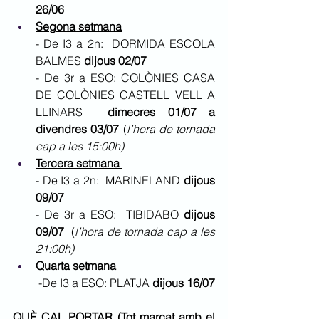
26/06 
Segona setmana
- De I3 a 2n:  DORMIDA ESCOLA 
BALMES 
dijous 02/07
- De 3r a ESO: COLÒNIES CASA 
DE COLÒNIES CASTELL VELL A 
LLINARS  
dimecres 01/07 a 
divendres 03/07 
(
l’hora de tornada 
cap a les 15:00h)
Tercera setmana 
- De I3 a 2n:  MARINELAND 
dijous 
09/07
- De 3r a ESO:  TIBIDABO 
dijous 
09/07 
 (
l’hora de tornada cap a les 
21:00h)
Quarta setmana 
 -De I3 a ESO: PLATJA 
dijous 16/07
QUÈ CAL PORTAR (Tot marcat amb el 