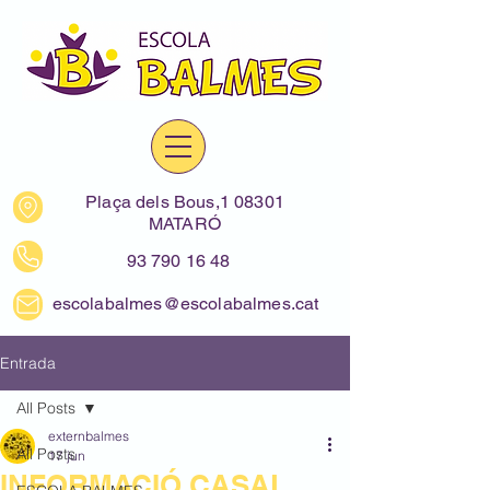
Plaça dels Bous,1 08301
MATARÓ
93 790 16 48
escolabalmes@escolabalmes.cat
Entrada
All Posts
externbalmes
All Posts
17 jun
INFORMACIÓ CASAL