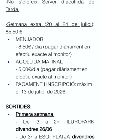
-No s'ofereix Servei d'acollida de 
Tarda.
-Setmana extra (20 al 24 de juliol)
: 
85,50 €
MENJADOR
- 8,50€ / dia (pagar diàriament en 
efectiu exacte al monitor)
ACOLLIDA MATINAL
- 5,00€/dia (pagar diàriament en 
efectiu exacte al monitor)
PAGAMENT I INSCRIPCIÓ: màxim 
el 13 de juliol de 2026
SORTIDES:
Primera setmana 
- De I3 a 2n: ILUROPARK 
divendres 26/06 
- De 3r a ESO: PLATJA 
divendres 