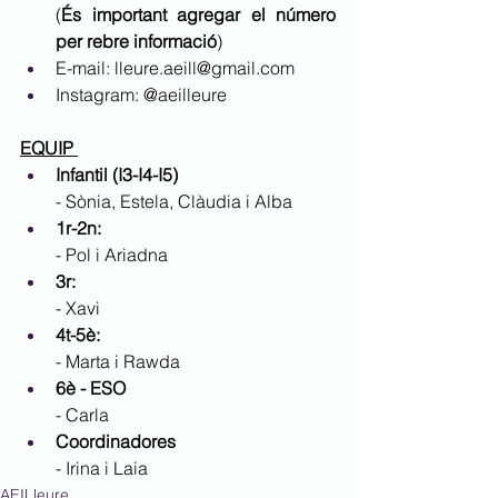
(
És important agregar el número 
per rebre informació
)
E-mail: 
lleure.aeill@gmail.com
Instagram: @aeilleure
EQUIP 
Infantil (I3-I4-I5)
- Sònia, Estela, Clàudia i Alba
1r-2n:
- Pol i Ariadna
3r: 
- Xavi 
4t-5è:
- Marta i Rawda
6è - ESO
- Carla
Coordinadores
- Irina i Laia
AEILleure