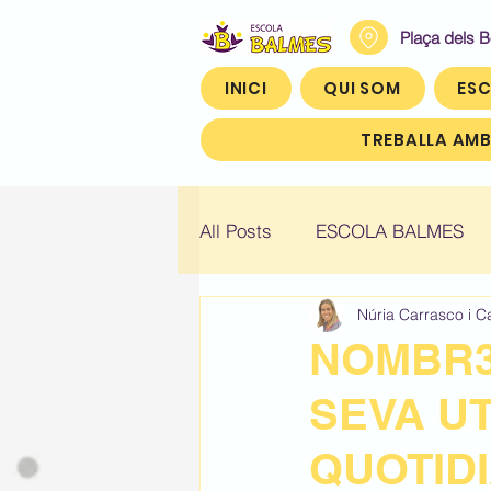
Plaça dels 
INICI
QUI SOM
ESC
TREBALLA AMB
All Posts
ESCOLA BALMES
Núria Carrasco i C
Històric: Infantil 4
Històric
NOMBR3S
SEVA UT
Històric: Quart (4t)
Històr
QUOTID