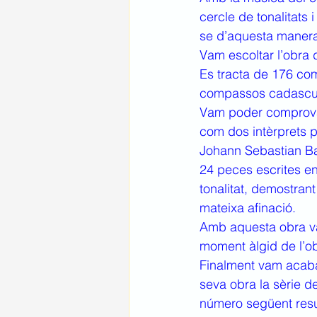
cercle de tonalitats
se d’aquesta manera
Vam escoltar l’obra
Es tracta de 176 co
compassos cadascun,
Vam poder comprovar,
com dos intèrprets p
Johann Sebastian Ba
24 peces escrites en
tonalitat, demostran
mateixa afinació.
Amb aquesta obra va
moment àlgid de l’ob
Finalment vam acaba
seva obra la sèrie d
número següent result