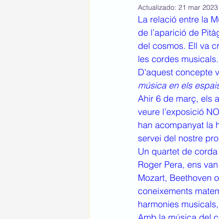
Actualizado:
21 mar 2023
La relació entre la 
de l’aparició de Pità
del cosmos. Ell va c
les cordes musicals.
D’aquest concepte va
música en els espais
Ahir 6 de març, els 
veure l’exposició N
han acompanyat la hu
servei del nostre pr
Un quartet de corda 
Roger Pera, ens van
Mozart, Beethoven o B
coneixements matemàt
harmonies musicals, l
Amb la música del c