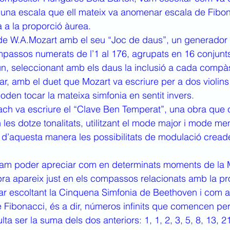
 i una escala que ell mateix va anomenar escala de Fibo
 a la proporció àurea.
 de W.A.Mozart amb el seu “Joc de daus”, un generador 
mpassos numerats de l’1 al 176, agrupats en 16 conjunt
 seleccionant amb els daus la inclusió a cada compàs
 amb el duet que Mozart va escriure per a dos violins 
oden tocar la mateixa simfonia en sentit invers.
ch va escriure el “Clave Ben Temperat”, una obra que c
 les dotze tonalitats, utilitzant el mode major i mode m
t d’aquesta manera les possibilitats de modulació cread
m poder apreciar com en determinats moments de la M
ra apareix just en els compassos relacionats amb la pro
r escoltant la Cinquena Simfonia de Beethoven i com ap
e Fibonacci, és a dir, números infinits que comencen per 
a ser la suma dels dos anteriors: 1, 1, 2, 3, 5, 8, 13, 21