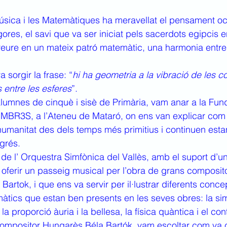
Música i les Matemàtiques ha meravellat el pensament oc
gores, el savi que va ser iniciat pels sacerdots egipcis e
reure en un mateix patró matemàtic, una harmonia entre l
 sorgir la frase: “
hi ha geometria a la vibració de les co
 entre les esferes
”.
alumnes de cinquè i sisè de Primària, vam anar a la Fund
OMBR3S, a l’Ateneu de Mataró, on ens van explicar com
manitat des dels temps més primitius i continuen estan
ogrés.
de l’ Orquestra Simfònica del Vallès, amb el suport d’un
 oferir un passeig musical per l’obra de grans composi
artok, i que ens va servir per il·lustrar diferents concep
ics que estan ben presents en les seves obres: la sime
a proporció àuria i la bellesa, la física quàntica i el con
ompositor Hungarès Béla Bartók, vam escoltar com va c