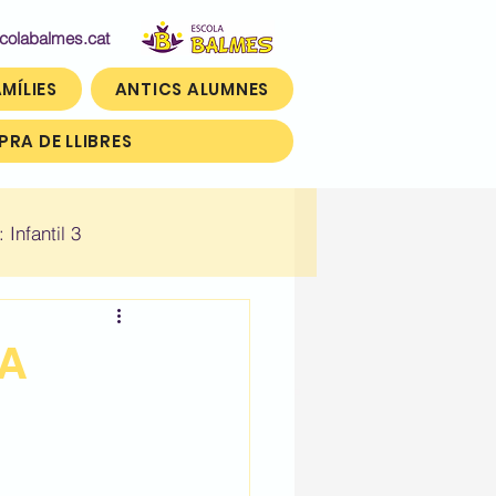
abalmes.cat
MÍLIES
ANTICS ALUMNES
RA DE LLIBRES
: Infantil 3
n)
Històric: Tercer (3r)
LA