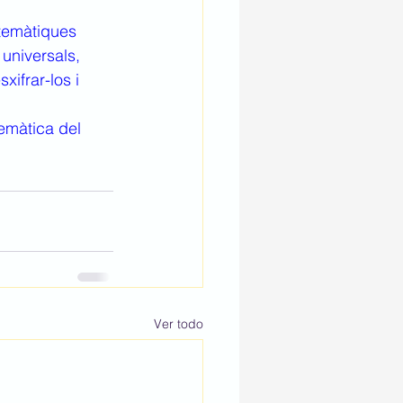
temàtiques 
universals, 
ifrar-los i 
emàtica del 
Ver todo