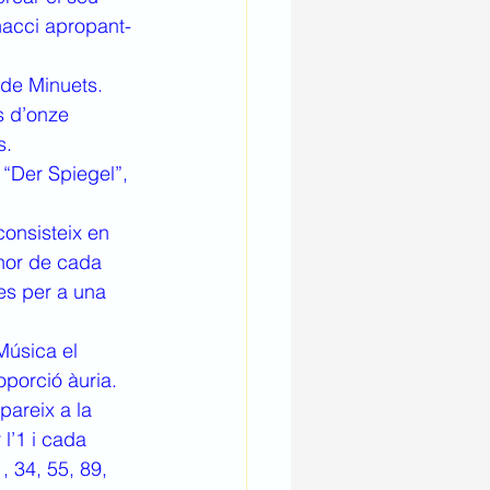
nacci apropant-
de Minuets. 
s d’onze 
. 
“Der Spiegel”, 
onsisteix en 
enor de cada 
es per a una 
úsica el 
porció àuria. 
areix a la 
l’1 i cada 
, 34, 55, 89, 