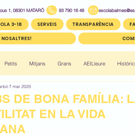
Bous 1, 08301 MATARÓ
93 790 16 48
escolabalmes@escol
OLA 3-18
SERVEIS
TRANSPARÈNCIA
FA
 NOSALTRES!
COMP
Petits
Mitjans
Grans
AEILleure
Històric
arbó
7 mar 2020
: Infantil 5
Històric: Primer (1r)
Històric: Segon (2
 DE BONA FAMÍLIA: 
ILITAT EN LA VIDA
ic: Cinquè (5è)
Històric: Sisè (6è)
IANA