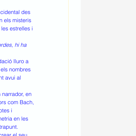
cidental des 
n els misteris 
es estrelles i 
rdes, hi ha 
ació Iluro a 
 els nombres 
t avui al 
 narrador, en 
tors com Bach, 
tes i 
tria en les 
trapunt. 
rear el seu 