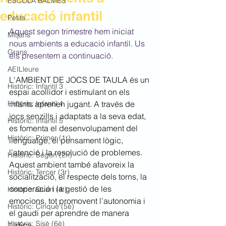
ESCOLA BALMES
educació infantil
Petits
Aquest segon trimestre hem iniciat 
Mitjans
nous ambients a educació infantil. Us 
Grans
els presentem a continuació.
AEILleure
L'AMBIENT DE JOCS DE TAULA és un 
Històric: Infantil 3
espai acollidor i estimulant on els 
Històric: Infantil 4
infants aprenen jugant. A través de 
jocs senzills i adaptats a la seva edat, 
Històric: Infantil 5
es fomenta el desenvolupament del 
Històric: Primer (1r)
llenguatge, el pensament lògic, 
l’atenció i la resolució de problemes. 
Històric: Segon (2n)
Aquest ambient també afavoreix la 
Històric: Tercer (3r)
socialització, el respecte dels torns, la 
cooperació i la gestió de les 
Històric: Quart (4t)
emocions, tot promovent l’autonomia i 
Històric: Cinquè (5è)
el gaudi per aprendre de manera 
Històric: Sisè (6è)
lúdica.