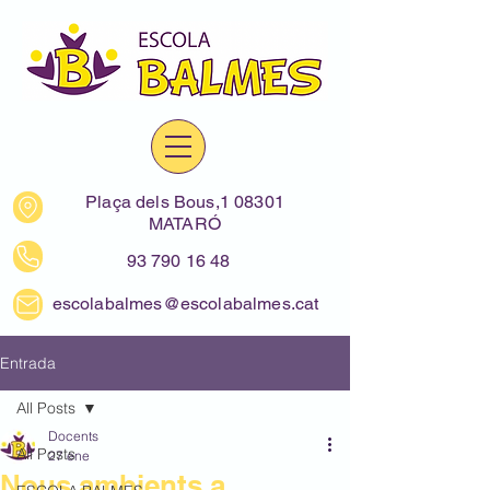
Plaça dels Bous,1 08301
MATARÓ
93 790 16 48
escolabalmes@escolabalmes.cat
Entrada
All Posts
Docents
All Posts
27 ene
Nous ambients a