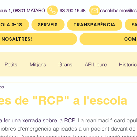
Bous 1, 08301 MATARÓ
93 790 16 48
escolabalmes@escol
OLA 3-18
SERVEIS
TRANSPARÈNCIA
FA
 NOSALTRES!
COMP
Petits
Mitjans
Grans
AEILleure
Històric
23
: Infantil 5
Històric: Primer (1r)
Històric: Segon (2
es de "RCP" a l'escola
ic: Cinquè (5è)
Històric: Sisè (6è)
a fer una xerrada sobre la RCP. 
La reanimació cardiopu
iobres d'emergència aplicades a un pacient davant de l
iratòria. Aquestes maniobres tenen com a funció princi