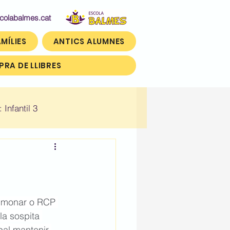
abalmes.cat
MÍLIES
ANTICS ALUMNES
RA DE LLIBRES
: Infantil 3
n)
Històric: Tercer (3r)
lmonar o RCP 
a sospita 
pal mantenir 