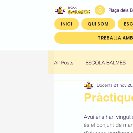
Plaça dels 
INICI
QUI SOM
ESC
TREBALLA AMB
All Posts
ESCOLA BALMES
Docents
21 nov 20
Històric: Infantil 4
Històric
Pràctiqu
Històric: Quart (4t)
Històr
Avui ens han vingut 
és el conjunt de man
d'aturada cardioresp