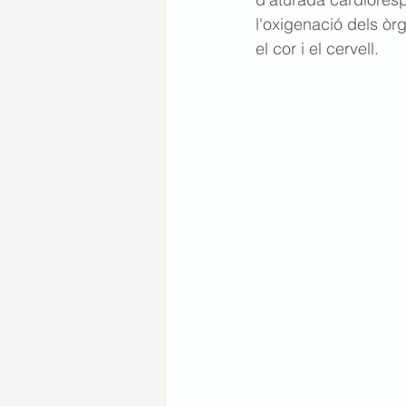
l'oxigenació dels òr
el cor i el cervell.