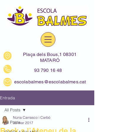
Plaça dels Bous,1 08301
MATARÓ
93 790 16 48
escolabalmes@escolabalmes.cat
Entrada
All Posts
Núria Carrasco i Carbó
All Posts
30 mar 2017
Rock a l’Ateneu de la