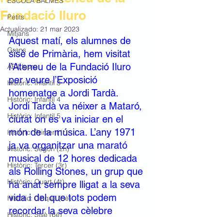
ESCOLA BALMES
Fundació Iluro
Petits
Actualizado:
21 mar 2023
Mitjans
Aquest matí, els alumnes de 
Grans
sisè de Primària, hem visitat 
l’Ateneu de la Fundació Iluro 
AEILleure
per veure l’Exposició 
Històric: Infantil 3
homenatge a Jordi Tardà.
Històric: Infantil 4
Jordi Tardà va néixer a Mataró, 
Històric: Infantil 5
ciutat on es va iniciar en el 
món de la música. L’any 1971 
Històric: Primer (1r)
ja va organitzar una marató 
Històric: Segon (2n)
musical de 12 hores dedicada 
Històric: Tercer (3r)
als Rolling Stones, un grup que 
Històric: Quart (4t)
ha anat sempre lligat a la seva 
vida i del que tots podem 
Històric: Cinquè (5è)
recordar la seva cèlebre 
Històric: Sisè (6è)