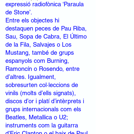
expressió radiofònica ‘Paraula 
de Stone’. 
Entre els objectes hi 
destaquen peces de Pau Riba, 
Sau, Sopa de Cabra, El Último 
de la Fila, Salvajes o Los 
Mustang, també de grups 
espanyols com Burning, 
Ramoncín o Rosendo, entre 
d’altres. Igualment, 
sobresurten col·leccions de 
vinils (molts d’ells signats), 
discos d’or i platí d’intèrprets i 
grups internacionals com els 
Beatles, Metallica o U2; 
instruments com la guitarra 
d’Eric Clapton o el baix de Paul 