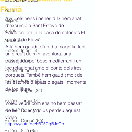
ESCOLA BALMES
Fluvià
Petits
Avui, els nens i nenes d'I3 hem anat 
Mitjans
d'excursió a Sant Esteve de 
Grans
Palautordera, a la casa de colònies El 
Castell de Fluvià.
AEILleure
Allà hem gaudit d'un dia magnífic fent 
Històric: Infantil 3
un circuït de mini aventura, una 
Històric: Infantil 4
passejada pel bosc mediterrani i un 
joc relacionat amb el conte dels tres 
Històric: Infantil 5
porquets. També hem gaudit molt de 
Històric: Primer (1r)
les estones d'àpats plegats i moments 
de joc lliure.
Històric: Segon (2n)
Històric: Tercer (3r)
Voleu veure com ens ho hem passat 
de bé? Doncs no us perdeu aquest 
Històric: Quart (4t)
vídeo!
Històric: Cinquè (5è)
https://youtu.be/hBT5CqBJoOc
Històric: Sisè (6è)