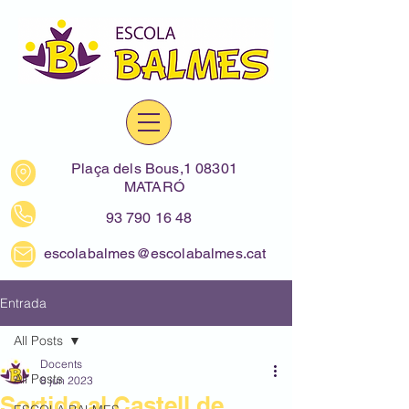
Plaça dels Bous,1 08301
MATARÓ
93 790 16 48
escolabalmes@escolabalmes.cat
Entrada
All Posts
Docents
All Posts
8 jun 2023
Sortida al Castell de