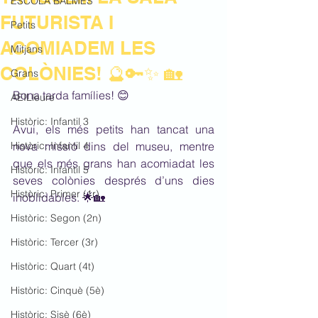
ESCOLA BALMES
FUTURISTA I
Petits
ACOMIADEM LES
Mitjans
COLÒNIES! 🔮🔑✨ 🏡
Grans
Bona tarda famílies! 😊
AEILleure
Històric: Infantil 3
Avui, els més petits han tancat una 
Històric: Infantil 4
nova missió dins del museu, mentre 
que els més grans han acomiadat les 
Històric: Infantil 5
seves colònies després d’uns dies 
Històric: Primer (1r)
inoblidables. 🌟🏡
Històric: Segon (2n)
Històric: Tercer (3r)
Històric: Quart (4t)
Històric: Cinquè (5è)
Històric: Sisè (6è)