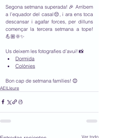
Segona setmana superada! 🎉 Arribem 
a l’equador del casal😔, i ara ens toca 
descansar i agafar forces, per dilluns 
començar la tercera setmana a tope! 
💪🏼🌞✨
Us deixem les fotografies d’avui! 📸
Dormida
Colònies
Bon cap de setmana famílies! 😊
AEILleure
Ver todo
Entradas recientes