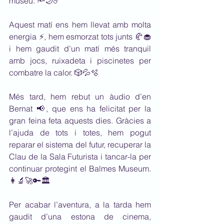
museu. 🔦🌙☄️
Aquest matí ens hem llevat amb molta 
energia ⚡, hem esmorzat tots junts 🥐🧁 
i hem gaudit d’un matí més tranquil 
amb jocs, ruixadeta i piscinetes per 
combatre la calor. 🎲💦🫧
Més tard, hem rebut un àudio d’en 
Bernat 📢, que ens ha felicitat per la 
gran feina feta aquests dies. Gràcies a 
l’ajuda de tots i totes, hem pogut 
reparar el sistema del futur, recuperar la 
Clau de la Sala Futurista i tancar-la per 
continuar protegint el Balmes Museum. 
👩‍🔬🚀🔑🏛️
Per acabar l’aventura, a la tarda hem 
gaudit d’una estona de cinema, 