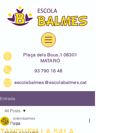
Plaça dels Bous,1 08301
MATARÓ
93 790 16 48
escolabalmes@escolabalmes.cat
Entrada
All Posts
externbalmes
All Posts
3 jul
TANQUEM LA SALA