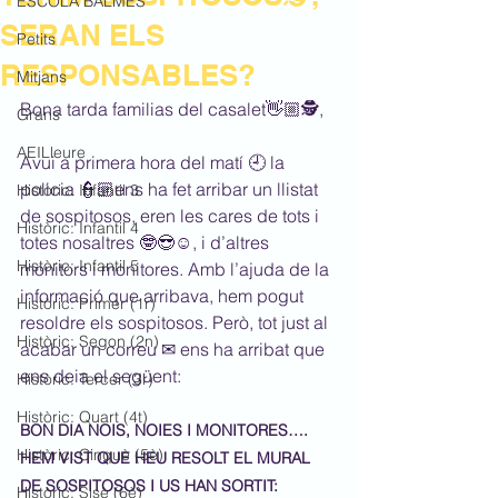
ESCOLA BALMES
SERAN ELS
Petits
RESPONSABLES?
Mitjans
Bona tarda familias del casalet👋🏼🕵,
Grans
AEILleure
Avui a primera hora del matí 🕘 la 
policia 👮🏼‍ens ha fet arribar un llistat 
Històric: Infantil 3
de sospitosos, eren les cares de tots i 
Històric: Infantil 4
totes nosaltres 🤓😎☺️, i d’altres 
Històric: Infantil 5
monitors i monitores. Amb l’ajuda de la 
informació que arribava, hem pogut 
Històric: Primer (1r)
resoldre els sospitosos. Però, tot just al 
Històric: Segon (2n)
acabar un correu ✉ ens ha arribat que 
ens deia el següent:
Històric: Tercer (3r)
Històric: Quart (4t)
BON DIA NOIS, NOIES I MONITORES….
Històric: Cinquè (5è)
HEM VIST QUE HEU RESOLT EL MURAL 
DE SOSPITOSOS I US HAN SORTIT:
Històric: Sisè (6è)