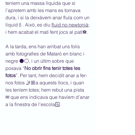
teníem una massa líquida que si 
l’apretem amb les mans es tornava 
dura, i si la deixàvem anar fluïa com un 
líquid💧. Això, es diu 
fluid no newtonià
; 
i hem acabat el mati fent jocs al pati⚽.
A la tarda, ens han arribat uns folis 
amb fotografies de Mataró en blanc i 
negre ⚫⚪, i un últim sobre que 
posava “
No obrir fins tenir totes les 
fotos
”. Per tant, hem decidit anar a fer-
nos fotos 🤳🏼a aquests llocs, i quan 
les teníem totes; hem rebut una pista 
✉ que ens indicava que havíem d’anar 
a la finestra de l’escola🪟.