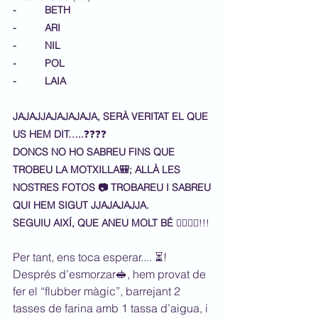
-          BETH
-          ARI
-          NIL
-          POL
-          LAIA
JAJAJJAJAJAJAJA, SERÀ VERITAT EL QUE 
US HEM DIT…..
❓❓❓❓
DONCS NO HO SABREU FINS QUE 
TROBEU LA MOTXILLA🎒; ALLÀ LES 
NOSTRES FOTOS 📷 TROBAREU I SABREU 
QUI HEM SIGUT JJAJAJAJJA.
SEGUIU AIXÍ, QUE ANEU MOLT BÉ
 👍🏽👌🏽!!!
Per tant, ens toca esperar.... ⏳! 
Després d’esmorzar🥪, hem provat de 
fer el “flubber màgic”, barrejant 2 
tasses de farina amb 1 tassa d’aigua, i 