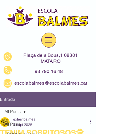
Plaça dels Bous,1 08301
MATARÓ
93 790 16 48
escolabalmes@escolabalmes.cat
Entrada
All Posts
externbalmes
All Posts
4 sept 2025
TENIM SOSPITOSOS🕵,