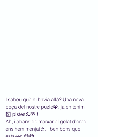
I sabeu què hi havia allà? Una nova 
peça del nostre puzle🧩, ja en tenim 
5️⃣ pistes💪🏼!!
Ah, i abans de marxar el gelat d’oreo 
ens hem menjat🍧, i ben bons que 
estaven 😋😋.