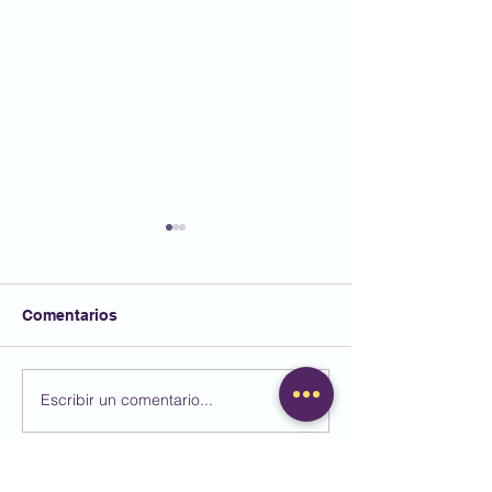
Comentarios
Escribir un comentario...
🎉 Unes autèntiques Pre
🎭 Missió espec
Santes! 🎭
rescatem els N