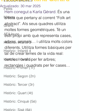
ESCOLA BALMES
Actualizado:
30 mar 2025
Petits
Hem conegut a Karla Gérard. 
És una 
Mitjans
artista que pertany al corrent “Folk art 
abstract”. Als seus quadres utilitza 
Grans
moltes formes geomètriques. Té un 
AEILleure
estil propi amb què representa cases, 
arbres, animals… i utilitza molts colors 
Històric: Infantil 3
diferents. Utilitza formes bàsiques per 
Històric: Infantil 4
tal de crear temes de la vida real: 
cercles i ovals per fer arbres; 
Històric: Infantil 5
rectangles i quadrats per fer cases…
Històric: Primer (1r)
Històric: Segon (2n)
Històric: Tercer (3r)
Històric: Quart (4t)
Històric: Cinquè (5è)
Històric: Sisè (6è)