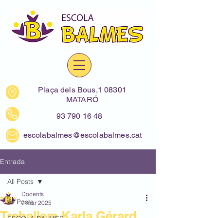
Plaça dels Bous,1 08301
MATARÓ
93 790 16 48
escolabalmes@escolabalmes.cat
Entrada
All Posts
Docents
All Posts
7 mar 2025
Treballem Karla Gérard