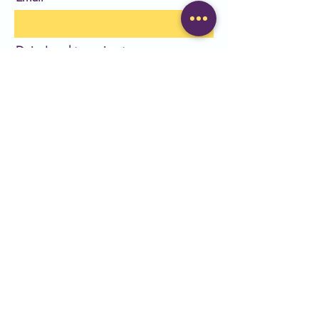
Deixa'ns el teu missatge
Enviar