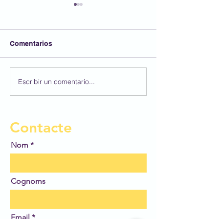
Comentarios
Joves flabiolaires.
Escribir un comentario...
Setmana del be
atletisme.
Contacte
Nom
Cognoms
Email