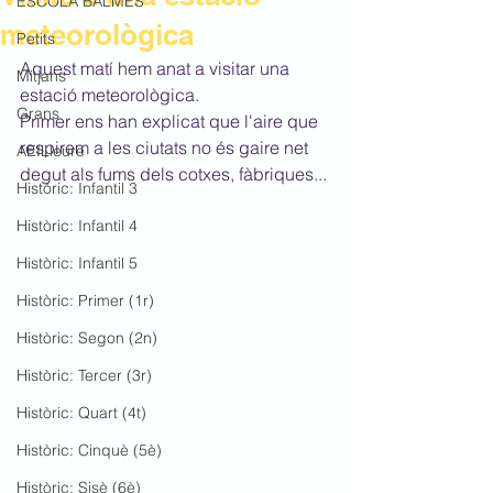
ESCOLA BALMES
meteorològica
Petits
Aquest matí hem anat a visitar una 
Mitjans
estació meteorològica.
Grans
Primer ens han explicat que l'aire que 
respirem a les ciutats no és gaire net 
AEILleure
degut als fums dels cotxes, fàbriques...
Històric: Infantil 3
Històric: Infantil 4
Històric: Infantil 5
Històric: Primer (1r)
Històric: Segon (2n)
Històric: Tercer (3r)
Històric: Quart (4t)
Històric: Cinquè (5è)
Històric: Sisè (6è)