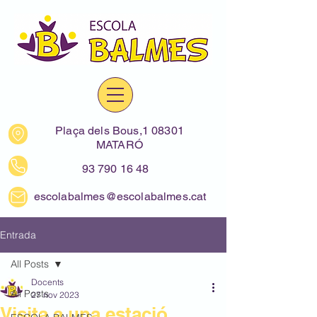
Plaça dels Bous,1 08301
MATARÓ
93 790 16 48
escolabalmes@escolabalmes.cat
Entrada
All Posts
Docents
All Posts
27 nov 2023
Visita a una estació