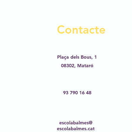
Contacte
Plaça dels Bous, 1
08302,
Mataró
93 790 16 48
escolabalmes@
escolabalmes.cat