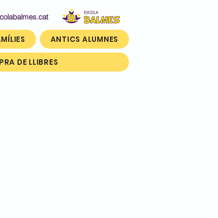
abalmes.cat
MÍLIES
ANTICS ALUMNES
RA DE LLIBRES