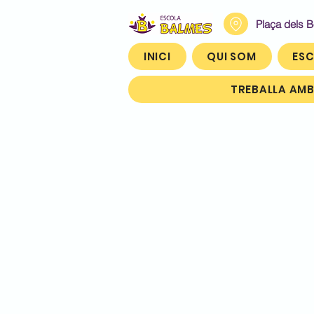
Plaça dels 
INICI
QUI SOM
ESC
TREBALLA AMB