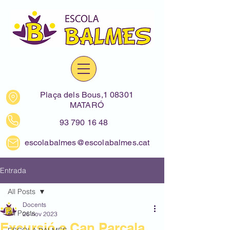
Plaça dels Bous,1 08301
MATARÓ
93 790 16 48
escolabalmes@escolabalmes.cat
Entrada
All Posts
Docents
All Posts
26 nov 2023
Excursió a Can Parcala