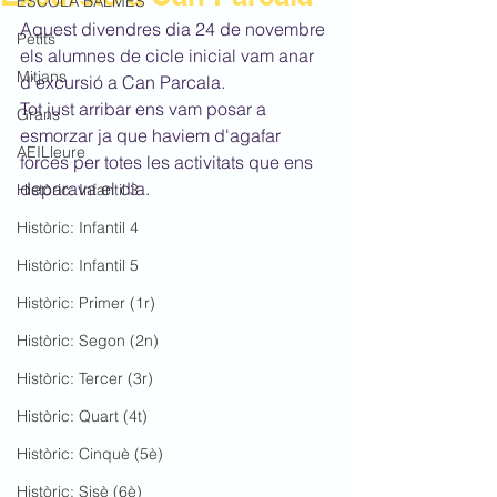
ESCOLA BALMES
Aquest divendres dia 24 de novembre 
Petits
els alumnes de cicle inicial vam anar 
Mitjans
d'excursió a Can Parcala. 
Tot just arribar ens vam posar a 
Grans
esmorzar ja que haviem d'agafar 
AEILleure
forces per totes les activitats que ens 
deparava el dia.
Històric: Infantil 3
Històric: Infantil 4
Històric: Infantil 5
Històric: Primer (1r)
Històric: Segon (2n)
Històric: Tercer (3r)
Històric: Quart (4t)
Històric: Cinquè (5è)
Històric: Sisè (6è)