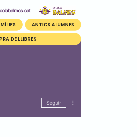
abalmes.cat
MÍLIES
ANTICS ALUMNES
RA DE LLIBRES
Más acciones
Seguir