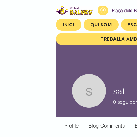
Plaça dels 
INICI
QUI SOM
ESC
TREBALLA AMB
sat
sat
0
seguido
Profile
Blog Comments