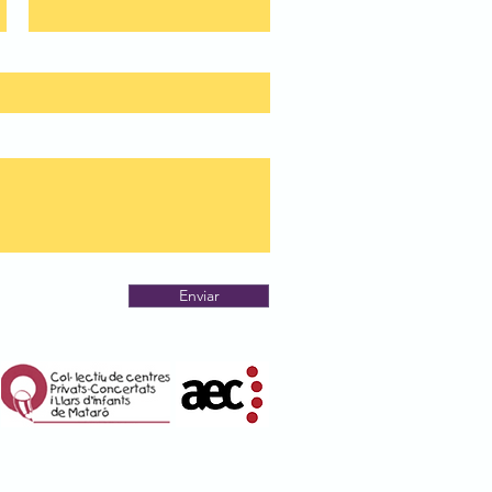
Enviar