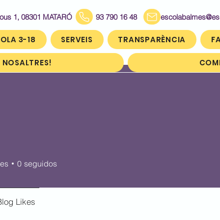
Bous 1, 08301 MATARÓ
93 790 16 48
escolabalmes@escol
OLA 3-18
SERVEIS
TRANSPARÈNCIA
FA
 NOSALTRES!
COMP
res
0
seguidos
Blog Likes