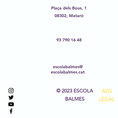
Plaça dels Bous, 1
08302,
Mataró
93 790 16 48
escolabalmes@
escolabalmes.cat
© 2023 ESCOLA
AVIS
BALMES
LEGAL