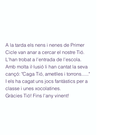
A la tarda els nens i nenes de Primer 
Cicle van 
anar a cercar el nostre Tió. 
L'han trobat a l'entrada de l'escola. 
Amb molta il·lusió li han cantat la seva 
cançó: "Caga Tió, ametlles i torrons......" 
I els ha cagat uns jocs fantàstics per a 
classe i unes xocolatines.
Gràcies Tió! Fins l'any vinent!