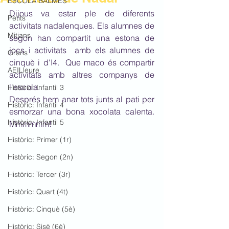
ESCOLA BALMES
Dijous va estar ple de diferents 
Petits
activitats nadalenques. 
Els alumnes de 
Mitjans
segon han compartit una estona de 
jocs i activitats  amb els alumnes de 
Grans
cinquè i d'I4.  Que maco és compartir 
AEILleure
activitats amb altres companys de 
l'escola.
Històric: Infantil 3
Després hem anar tots junts al pati per 
Històric: Infantil 4
esmorzar una bona xocolata calenta. 
Històric: Infantil 5
Mmmmmm!
Històric: Primer (1r)
Històric: Segon (2n)
Històric: Tercer (3r)
Històric: Quart (4t)
Històric: Cinquè (5è)
Històric: Sisè (6è)