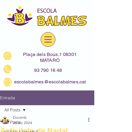
Plaça dels Bous,1 08301
MATARÓ
93 790 16 48
escolabalmes@escolabalmes.cat
Entrada
All Posts
Docents
All Posts
20 dic 2024
Activitats de Nadal