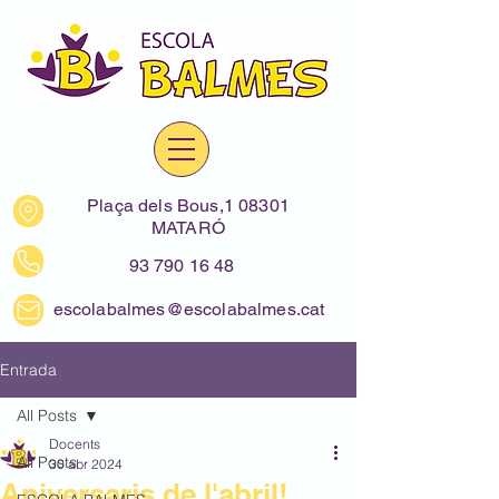
Plaça dels Bous,1 08301
MATARÓ
93 790 16 48
escolabalmes@escolabalmes.cat
Entrada
All Posts
Docents
All Posts
30 abr 2024
Aniversaris de l'abril!