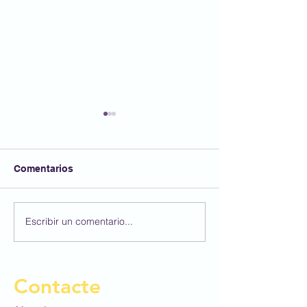
Comentarios
Tarda d'esport en família
Escribir un comentario...
D'excursió al P
Espanyol!
Contacte