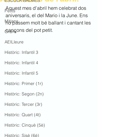
ESCOLA BALMES
Aquest mes d'abril hem celebrat dos 
Petits
aniversaris, el del Mario i la June. Ens 
Mitjans
ho passem molt bé ballant i cantant les 
cançons del pot petit.
Grans
AEILleure
Històric: Infantil 3
Històric: Infantil 4
Històric: Infantil 5
Històric: Primer (1r)
Històric: Segon (2n)
Històric: Tercer (3r)
Històric: Quart (4t)
Històric: Cinquè (5è)
Històric: Sisè (6è)