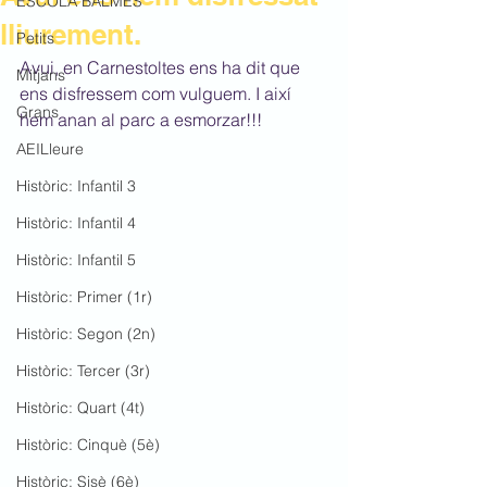
ESCOLA BALMES
lliurement.
Petits
Avui, en Carnestoltes ens ha dit que 
Mitjans
ens disfressem com vulguem. I així 
Grans
hem anan al parc a esmorzar!!!
AEILleure
Històric: Infantil 3
Històric: Infantil 4
Històric: Infantil 5
Històric: Primer (1r)
Històric: Segon (2n)
Històric: Tercer (3r)
Històric: Quart (4t)
Històric: Cinquè (5è)
Històric: Sisè (6è)