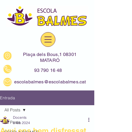
Plaça dels Bous,1 08301
MATARÓ
93 790 16 48
escolabalmes@escolabalmes.cat
Entrada
All Posts
Docents
All Posts
8 feb 2024
Avui ens hem disfressat