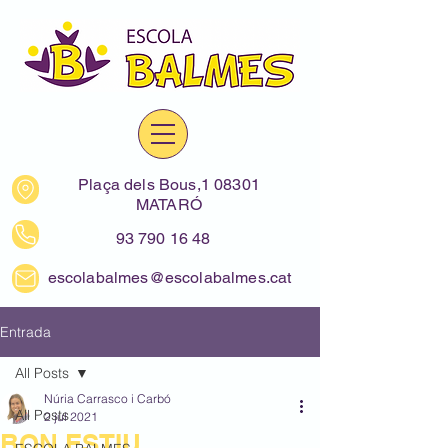
Plaça dels Bous,1 08301
MATARÓ
93 790 16 48
escolabalmes@escolabalmes.cat
Entrada
All Posts
Núria Carrasco i Carbó
All Posts
2 jul 2021
BON ESTIU