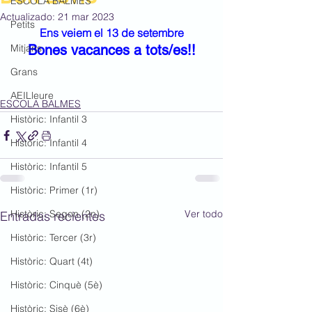
ESCOLA BALMES
Actualizado:
21 mar 2023
Petits
Ens veiem el 13 de setembre
Mitjans
Bones vacances a tots/es!!
Grans
AEILleure
ESCOLA BALMES
Històric: Infantil 3
Històric: Infantil 4
Històric: Infantil 5
Històric: Primer (1r)
Històric: Segon (2n)
Ver todo
Entradas recientes
Històric: Tercer (3r)
Històric: Quart (4t)
Històric: Cinquè (5è)
Històric: Sisè (6è)