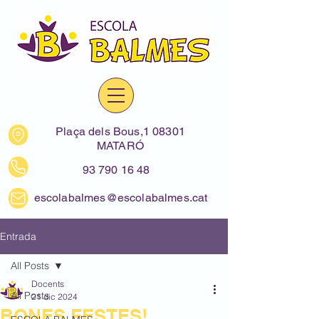
Plaça dels Bous,1 08301
MATARÓ
93 790 16 48
escolabalmes@escolabalmes.cat
Entrada
All Posts
Docents
All Posts
21 dic 2024
BONES FESTES!