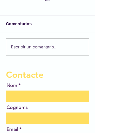
Comentarios
Bon estiu!!!!
Darrer dia de c
Escribir un comentario...
Contacte
Nom
Cognoms
Email