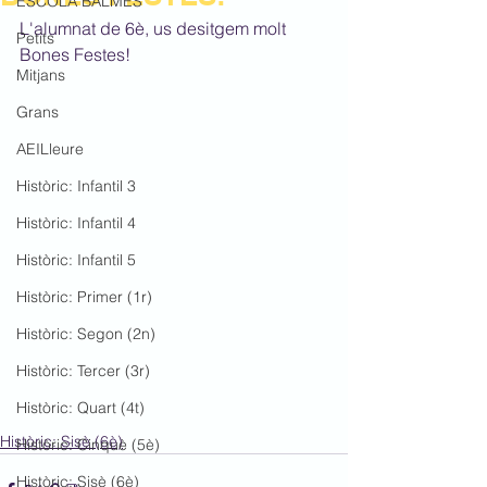
ESCOLA BALMES
L'alumnat de 6è, us desitgem molt 
Petits
Bones Festes!
Mitjans
Grans
AEILleure
Històric: Infantil 3
Històric: Infantil 4
Històric: Infantil 5
Històric: Primer (1r)
Històric: Segon (2n)
Històric: Tercer (3r)
Històric: Quart (4t)
Històric: Sisè (6è)
Històric: Cinquè (5è)
Històric: Sisè (6è)