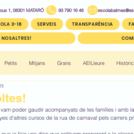
Bous 1, 08301 MATARÓ
93 790 16 48
escolabalmes@escol
OLA 3-18
SERVEIS
TRANSPARÈNCIA
FA
 NOSALTRES!
COMP
Petits
Mitjans
Grans
AEILleure
Històric
23
: Infantil 5
Històric: Primer (1r)
Històric: Segon (2
ltes!
 vam poder gaudir acompanyats de les famílies i amb la
ic: Cinquè (5è)
Històric: Sisè (6è)
s d'altres cursos de la rua de carnaval pels carrers p
sa que ja feia uns dies que estàvem preparant a la classe