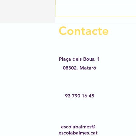
nostres alumnes. Perquè us sigui
més fàcil...
Contacte
Plaça dels Bous, 1
08302,
Mataró
93 790 16 48
escolabalmes@
escolabalmes.cat