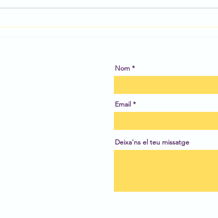
Un r
Els lapbook de les estrelles
- segona part
Nom
Email
Deixa'ns el teu missatge