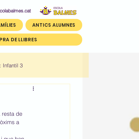
abalmes.cat
MÍLIES
ANTICS ALUMNES
RA DE LLIBRES
: Infantil 3
n)
Històric: Tercer (3r)
 resta de 
ròxims a 
 i que han 