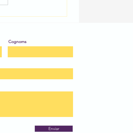
egal dins d'un regal
Cognoms
Enviar