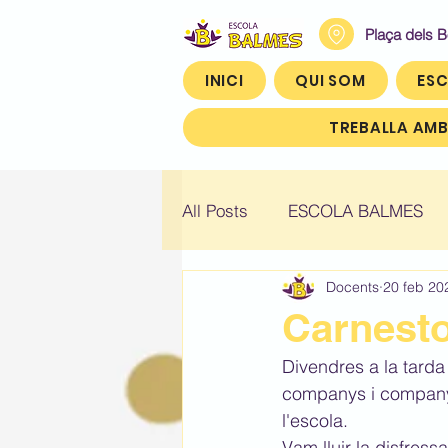
Plaça dels 
INICI
QUI SOM
ESC
TREBALLA AMB
All Posts
ESCOLA BALMES
Docents
20 feb 20
Històric: Infantil 4
Històric
Carnesto
Divendres a la tarda
Històric: Quart (4t)
Històr
companys i companye
l'escola.
Vam lluir la disfres