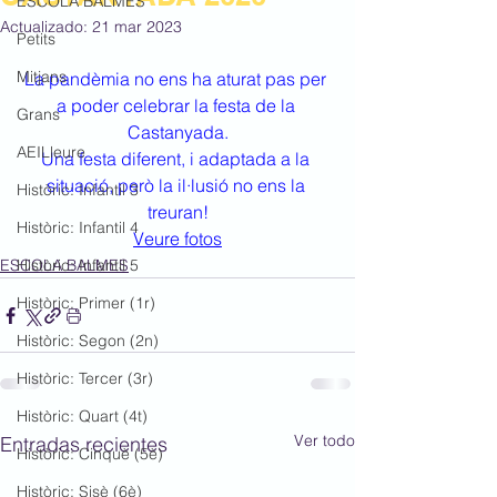
ESCOLA BALMES
Actualizado:
21 mar 2023
Petits
Mitjans
La pandèmia no ens ha aturat pas per 
a poder celebrar la festa de la 
Grans
Castanyada.
AEILleure
Una festa diferent, i adaptada a la 
situació, però la il·lusió no ens la 
Històric: Infantil 3
treuran!
Històric: Infantil 4
Veure fotos
ESCOLA BALMES
Històric: Infantil 5
Històric: Primer (1r)
Històric: Segon (2n)
Històric: Tercer (3r)
Històric: Quart (4t)
Ver todo
Entradas recientes
Històric: Cinquè (5è)
Històric: Sisè (6è)