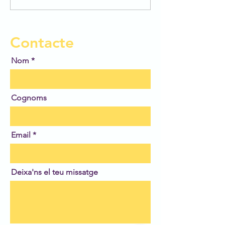
Concurs BBVA 
Dibuix Escolar!
Contacte
Nom
Cognoms
Email
Deixa'ns el teu missatge