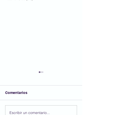
Comentarios
FESTA AFA
Escribir un comentario...
Participem al 4