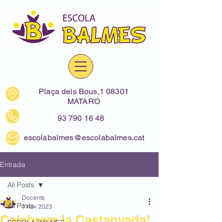
Plaça dels Bous,1 08301
MATARÓ
93 790 16 48
escolabalmes@escolabalmes.cat
Entrada
All Posts
Docents
All Posts
1 nov 2023
Celebrem la Castanyada!