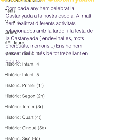
ESCOLA BALMES
Com cada any hem celebrat la 
Petits
Castanyada a la nostra escola. Al matí 
Mitjans
hem realitzat diferents activitats 
relacionades amb la tardor i la festa de 
Grans
la Castanyada ( endevinalles, mots 
AEILleure
encreuats, memoris...) Ens ho hem 
passat d'allò més bé tot treballant en 
Històric: Infantil 3
equip.
Històric: Infantil 4
Històric: Infantil 5
Històric: Primer (1r)
Històric: Segon (2n)
Històric: Tercer (3r)
Històric: Quart (4t)
Històric: Cinquè (5è)
Històric: Sisè (6è)