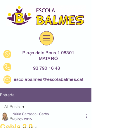
Plaça dels Bous,1 08301
MATARÓ
93 790 16 48
escolabalmes@escolabalmes.cat
Entrada
All Posts
Núria Carrasco i Carbó
All Posts
20 nov 2015
Cobla 2.0