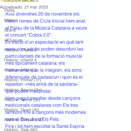
ESCOLA BALMES
Actualizado:
21 mar 2023
Petits
Avui divendres 20 de novembre els 
Mitjans
nens i nenes de Cicle Inicial hem anat 
al Palau de la Música Catalana a veure 
Grans
el concert “Cobla 2.0”.
AEILleure
Es tracta d’un espectacle en què tant 
nens com adults poden descobrir les 
Històric: Infantil 3
particularitats de la formació musical 
Històric: Infantil 4
més típicament catalana: els 
instruments que la integren, els sons 
Històric: Infantil 5
diferenciats de cadascun i quin és el 
Històric: Primer (1r)
repertori –més enllà de la sardana– 
Històric: Segon (2n)
que poden interpretar. 
Hem pogut escoltar desde cançons 
Històric: Tercer (3r)
tradicionals catalanes com Els tres 
Històric: Quart (4t)
tambors fins a cançons més modernes 
com el Bon dia d’Els Pets. 
Històric: Cinquè (5è)
Fins i tot hem escoltat la Santa Espina 
Històric: Sisè (6è)