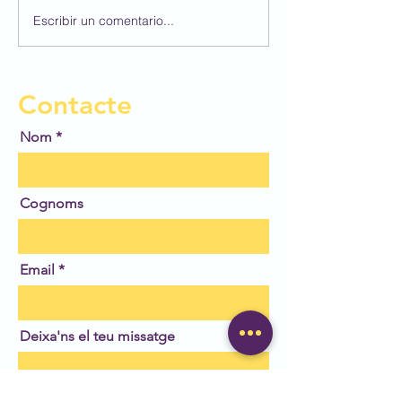
Escribir un comentario...
Participem al 4
Concurs BBVA 
Dibuix Escolar!
Contacte
Nom
Cognoms
Email
Deixa'ns el teu missatge