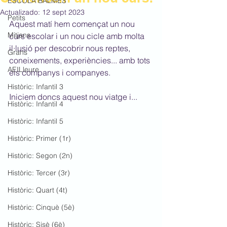
ESCOLA BALMES
Actualizado:
12 sept 2023
Petits
Aquest matí hem començat un nou 
Mitjans
curs escolar i un nou cicle amb molta 
il·lusió per descobrir nous reptes, 
Grans
coneixements, experiències... amb tots 
AEILleure
els companys i companyes.
Històric: Infantil 3
Iniciem doncs aquest nou viatge i...
Històric: Infantil 4
Històric: Infantil 5
Històric: Primer (1r)
Històric: Segon (2n)
Històric: Tercer (3r)
Històric: Quart (4t)
Històric: Cinquè (5è)
Històric: Sisè (6è)