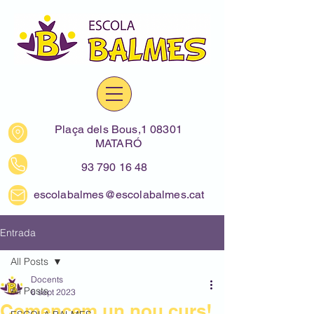
Plaça dels Bous,1 08301
MATARÓ
93 790 16 48
escolabalmes@escolabalmes.cat
Entrada
All Posts
Docents
All Posts
6 sept 2023
Comencem un nou curs!