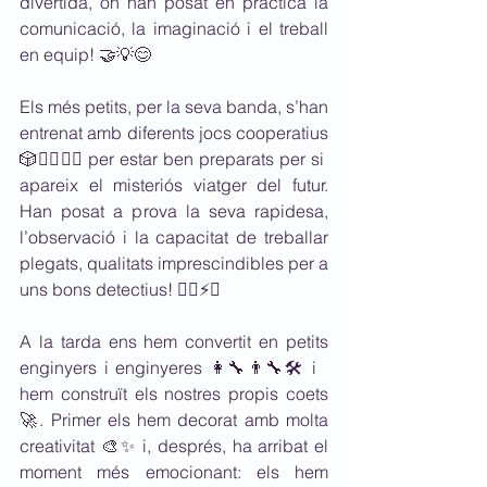
divertida, on han posat en pràctica la 
comunicació, la imaginació i el treball 
en equip! 🤝💡😊
Els més petits, per la seva banda, s’han 
entrenat amb diferents jocs cooperatius 
🎲🏃‍♀️🏃‍♂️ per estar ben preparats per si 
apareix el misteriós viatger del futur. 
Han posat a prova la seva rapidesa, 
l’observació i la capacitat de treballar 
plegats, qualitats imprescindibles per a 
uns bons detectius! 🕵️‍♀️⚡🔎
A la tarda ens hem convertit en petits 
enginyers i enginyeres 👩‍🔧👨‍🔧🛠️ i 
hem construït els nostres propis coets 
🚀. Primer els hem decorat amb molta 
creativitat 🎨✨ i, després, ha arribat el 
moment més emocionant: els hem 