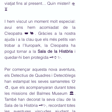
viatjat fins al present… Quin misteri! 🛸
⏳
I hem viscut un moment molt especial: 
avui ens hem acomiadat de la 
Cleopatra 👑🐪. Gràcies a la nostra 
ajuda i a la clau que els més petits van 
trobar a l’Iluropark, la Cleopatra ha 
pogut tornar a la 
Sala de la Història
 i 
quedar-hi ben protegida 🗝️🏺✨.
Per començar aquesta nova aventura, 
els Detectius de Quadres i Detectòlegs 
han estampat les seves samarretes 👕
🎨, que els acompanyaran durant totes 
les missions del Balmes Museum 🏛️. 
També han decorat la seva clau de la 
Sala de la Història 🗝️✨, recordant totes 
les aventures viscudes ajudant la 