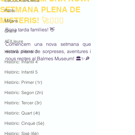
ESCOLA BALMES
SETMANA PLENA DE
Petits
MISTERIS! 🚀🕵️‍♀️✨
Mitjans
Bona tarda famílies! 👋
Grans
AEILleure
Comencem una nova setmana que 
estarà plena de sorpreses, aventures i 
Històric: Infantil 3
nous reptes al Balmes Museum! 🏛️✨🔎
Històric: Infantil 4
Històric: Infantil 5
Històric: Primer (1r)
Històric: Segon (2n)
Històric: Tercer (3r)
Històric: Quart (4t)
Històric: Cinquè (5è)
Històric: Sisè (6è)