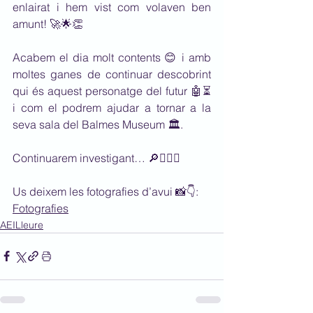
enlairat i hem vist com volaven ben 
amunt! 🚀🌟👏
Acabem el dia molt contents 😊 i amb 
moltes ganes de continuar descobrint 
qui és aquest personatge del futur 🤖⏳ 
i com el podrem ajudar a tornar a la 
seva sala del Balmes Museum 🏛️.
Continuarem investigant… 🔎🕵️‍♀️✨
Us deixem les fotografies d’avui 📸👇:
Fotografies
AEILleure