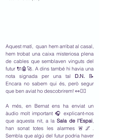
Aquest matí,  quan hem arribat al casal, 
hem trobat una caixa misteriosa plena 
de cables que semblaven vinguts del 
futur 🔌🤖🚀. A dins també hi havia una 
nota signada per una tal 
D.N.
 📝 
Encara no sabem qui és, però segur 
que ben aviat ho descobrirem! 👀🕵️‍♂️
A més, en Bernat ens ha enviat un 
àudio molt important 🎧 explicant-nos 
que aquesta nit, a la 
Sala de l’Espai
, 
han sonat totes les alarmes 🚨🌌. 
Sembla que algú del futur podria haver 