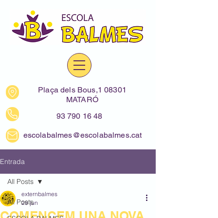
Plaça dels Bous,1 08301
MATARÓ
93 790 16 48
escolabalmes@escolabalmes.cat
Entrada
All Posts
externbalmes
All Posts
29 jun
COMENCEM UNA NOVA