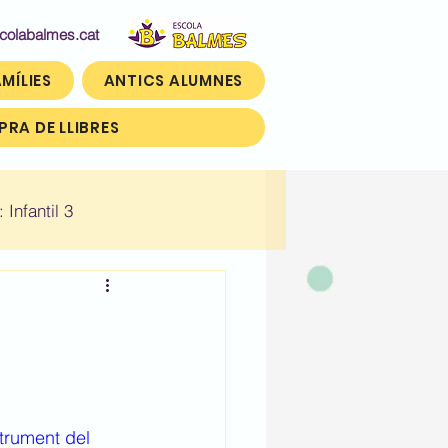
abalmes.cat
MÍLIES
ANTICS ALUMNES
RA DE LLIBRES
: Infantil 3
n)
Històric: Tercer (3r)
trument del 