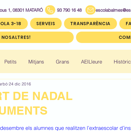
Bous 1, 08301 MATARÓ
93 790 16 48
escolabalmes@escol
OLA 3-18
SERVEIS
TRANSPARÈNCIA
FA
 NOSALTRES!
COMP
Petits
Mitjans
Grans
AEILleure
Històric
arbó
24 dic 2016
: Infantil 5
Històric: Primer (1r)
Històric: Segon (2
T DE NADAL
RUMENTS
ic: Cinquè (5è)
Històric: Sisè (6è)
desembre els alumnes que realitzen l’extraescolar d’ins