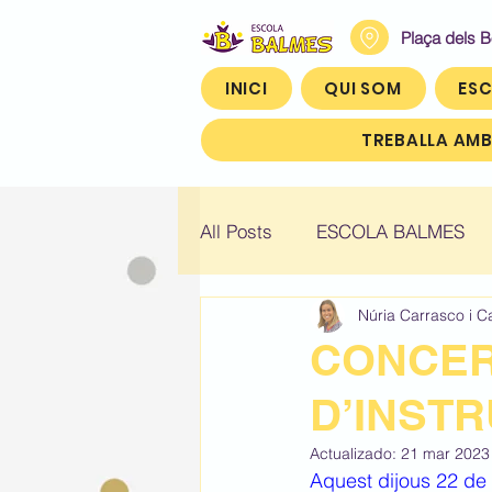
Plaça dels 
INICI
QUI SOM
ESC
TREBALLA AMB
All Posts
ESCOLA BALMES
Núria Carrasco i C
Històric: Infantil 4
Històric
CONCER
D’INST
Històric: Quart (4t)
Històr
Actualizado:
21 mar 2023
Aquest dijous 22 de 