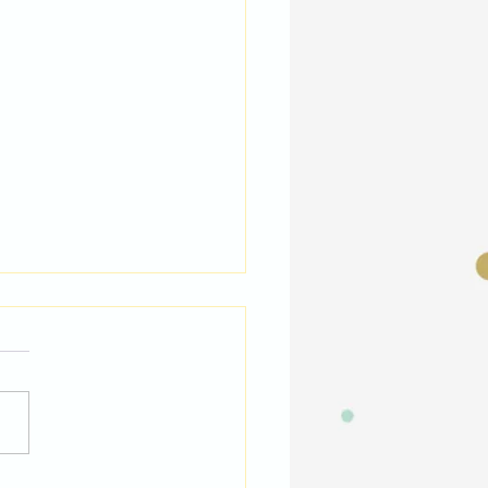
icipem al 42è Concurs