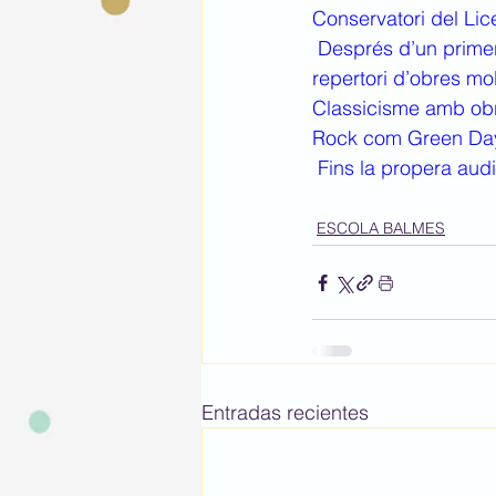
Conservatori del Lice
 Després d’un primer trimestre d’estudi, d’esforç i de dedicació, ens van interpretar un 
repertori d’obres mo
Classicisme amb obr
Rock com Green Da
 Fins la propera audi
ESCOLA BALMES
Entradas recientes