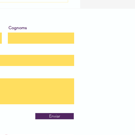
 de Dibuix Escolar!!!
Cognoms
Enviar