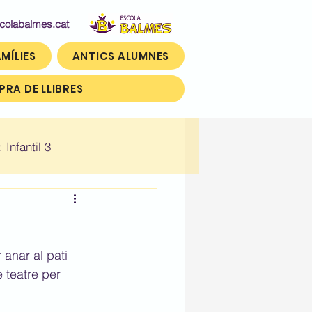
abalmes.cat
MÍLIES
ANTICS ALUMNES
RA DE LLIBRES
: Infantil 3
n)
Històric: Tercer (3r)
 anar al pati 
teatre per 