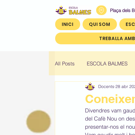
Plaça dels 
INICI
QUI SOM
ESC
TREBALLA AMB
All Posts
ESCOLA BALMES
Docents
28 abr 20
Històric: Infantil 4
Històric
Coneixem
Divendres vam gaudir 
Històric: Quart (4t)
Històr
del Cafè Nou on des
presentar-nos el nou
Vam gaudir molt i ho