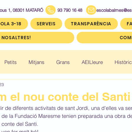
Bous 1, 08301 MATARÓ
93 790 16 48
escolabalmes@escol
OLA 3-18
SERVEIS
TRANSPARÈNCIA
FA
 NOSALTRES!
COMP
Petits
Mitjans
Grans
AEILleure
Històric
23
: Infantil 5
Històric: Primer (1r)
Històric: Segon (2
 el nou conte del Santi
de diferents activitats de sant Jordi, una d'elles va ser
ic: Cinquè (5è)
Històric: Sisè (6è)
 de la Fundació Maresme tenien preparada una obra de 
 conte del Santi.
 van fer molt bé!