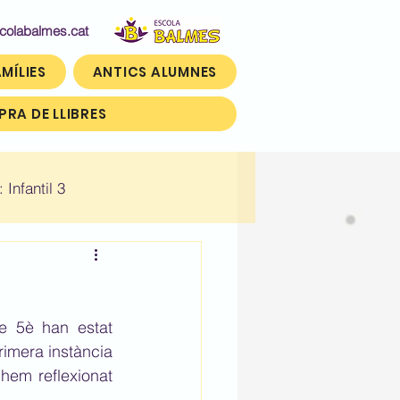
abalmes.cat
MÍLIES
ANTICS ALUMNES
RA DE LLIBRES
: Infantil 3
n)
Històric: Tercer (3r)
 5è han estat 
imera instància 
hem reflexionat 