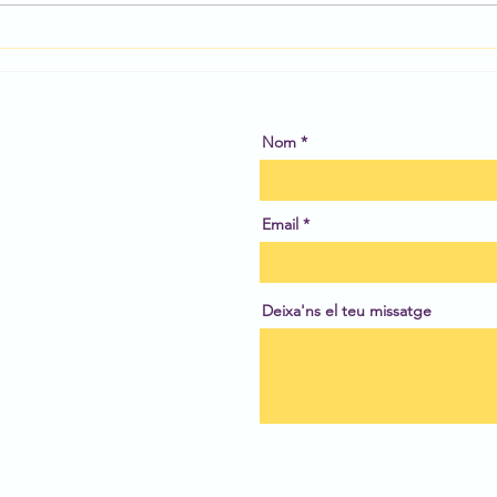
Cartell de la Sadako Sasaki.
Lleg
divul
Nom
Email
Deixa'ns el teu missatge