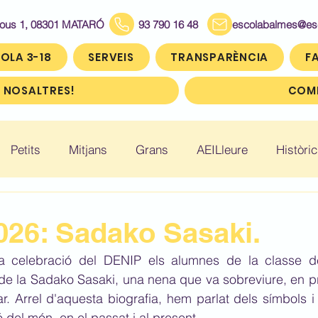
Bous 1, 08301 MATARÓ
93 790 16 48
escolabalmes@escol
OLA 3-18
SERVEIS
TRANSPARÈNCIA
FA
 NOSALTRES!
COMP
Petits
Mitjans
Grans
AEILleure
Històric
: Infantil 5
Històric: Primer (1r)
Històric: Segon (2
26: Sadako Sasaki.
a celebració del DENIP els alumnes de la classe de
ic: Cinquè (5è)
Històric: Sisè (6è)
ia de la Sadako Sasaki, una nena que va sobreviure, en pr
 Arrel d'aquesta biografia, hem parlat dels símbols i 
ió del món, en el passat i al present.