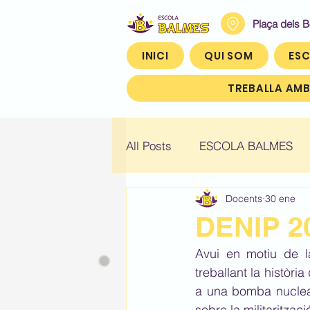
Plaça dels 
INICI
QUI SOM
ESC
TREBALLA AMB
All Posts
ESCOLA BALMES
Docents
30 ene
Històric: Infantil 4
Històric
DENIP 20
Avui en motiu de l
Històric: Quart (4t)
Històr
treballant la històr
a una bomba nuclear.
sobre la militaritzac