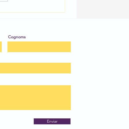
irflix: una proposta de
gació literària.
Cognoms
Enviar