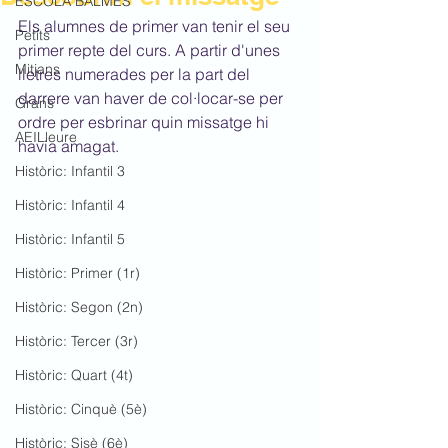
ESCOLA BALMES
Els alumnes de primer van tenir el seu 
Petits
primer repte del curs. A partir d'unes 
Mitjans
lletres numerades per la part del 
darrere van haver de col·locar-se per 
Grans
ordre per esbrinar quin missatge hi 
AEILleure
havia amagat.
Històric: Infantil 3
Històric: Infantil 4
Històric: Infantil 5
Històric: Primer (1r)
Històric: Segon (2n)
Històric: Tercer (3r)
Històric: Quart (4t)
Històric: Cinquè (5è)
Històric: Sisè (6è)