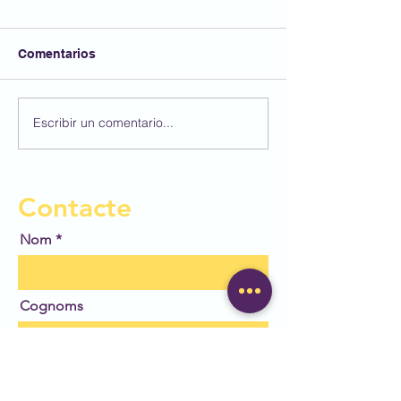
Comentarios
Bon estiu!
Visita al Cosm
Escribir un comentario...
Contacte
Nom
Cognoms
Email