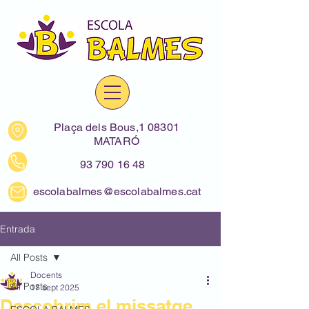
Plaça dels Bous,1 08301
MATARÓ
93 790 16 48
escolabalmes@escolabalmes.cat
Entrada
All Posts
Docents
All Posts
17 sept 2025
Descobrim el missatge