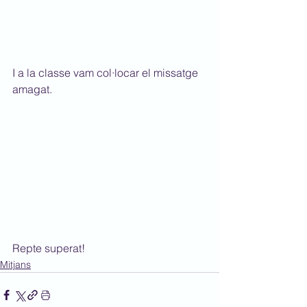
I a la classe vam col·locar el missatge 
amagat.
Repte superat!
Mitjans