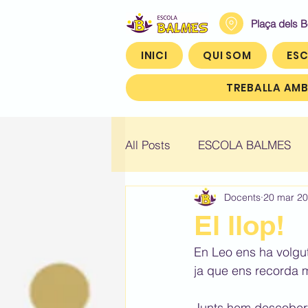
Plaça dels 
INICI
QUI SOM
ESC
TREBALLA AMB
All Posts
ESCOLA BALMES
Docents
20 mar 2
Històric: Infantil 4
Històric
El llop!
En Leo ens ha volgut 
Històric: Quart (4t)
Històr
ja que ens recorda 
Junts hem descobert 