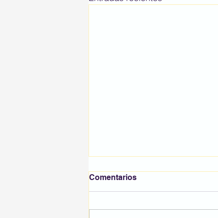
Benvinguts i benvingudes
Comentarios
al curs 2025/2026, petits i
petites!
Comencem una nova etapa
plena d’il·lusió, aprenentatges i