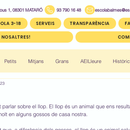
Bous 1, 08301 MATARÓ
93 790 16 48
escolabalmes@escol
OLA 3-18
SERVEIS
TRANSPARÈNCIA
FA
 NOSALTRES!
COMP
Petits
Mitjans
Grans
AEILleure
Històric
023
: Infantil 5
Històric: Primer (1r)
Històric: Segon (2
parlar sobre el llop. El llop és un animal que ens resulta
ic: Cinquè (5è)
Històric: Sisè (6è)
molt en alguns gossos de casa nostra.
que, a diferència dels gossos, el llop és un animal salv