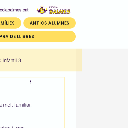
abalmes.cat
MÍLIES
ANTICS ALUMNES
RA DE LLIBRES
: Infantil 3
n)
Històric: Tercer (3r)
 molt familiar, 
atge i, per 