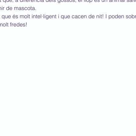
nir de mascota. 
que és molt intel·ligent i que cacen de nit! I poden so
molt fredes! 