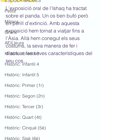
ESCOLA BALMES
L'exposició oral de l'Ishaq ha tractat 
Petits
sobre el panda. Un os ben bufó però 
Mitjans
en perill d'extinció. Amb aquesta 
exposició hem tornat a viatjar fins a 
Grans
l'Àsia. Allà hem conegut els seus 
AEILleure
costums, la seva manera de fer i 
d'actuar, les seves característiques del 
Històric: Infantil 3
seu cos... 
Històric: Infantil 4
Històric: Infantil 5
Històric: Primer (1r)
Històric: Segon (2n)
Històric: Tercer (3r)
Històric: Quart (4t)
Històric: Cinquè (5è)
Històric: Sisè (6è)