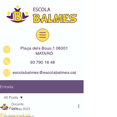
Plaça dels Bous,1 08301
MATARÓ
93 790 16 48
escolabalmes@escolabalmes.cat
Entrada
All Posts
Docents
All Posts
24 may 2023
El panda!