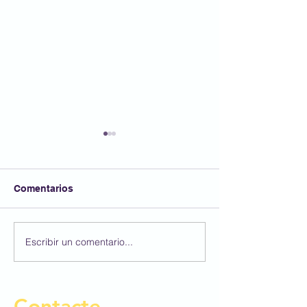
Comentarios
Bon estiu!
Escribir un comentario...
Últims aniversar
Melody i Lucía
Contacte