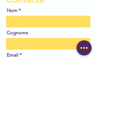
Nom
Cognoms
Email
Deixa'ns el teu missatge
Enviar