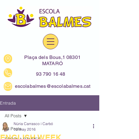
Plaça dels Bous,1 08301
MATARÓ
93 790 16 48
escolabalmes@escolabalmes.cat
Entrada
All Posts
Núria Carrasco i Carbó
All Posts
12 may 2016
ENGLISH WEEK