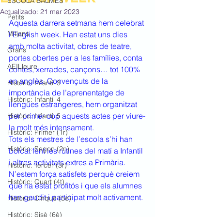
ESCOLA BALMES
Actualizado:
21 mar 2023
Petits
Aquesta darrera setmana hem celebrat 
Mitjans
l’English week. Han estat uns dies 
amb molta activitat, obres de teatre, 
Grans
portes obertes per a les famílies, conta 
AEILleure
contes, xerrades, cançons… tot 100% 
en anglès. Convençuts de la 
Històric: Infantil 3
importància de l’aprenentatge de 
Històric: Infantil 4
llengües estrangeres, hem organitzat 
per primer cop aquests actes per viure-
Històric: Infantil 5
la molt més intensament.
Històric: Primer (1r)
Tots els mestres de l’escola s’hi han 
Històric: Segon (2n)
bolcat fent les rutines del matí a Infantil 
i altres activitats extres a Primària. 
Històric: Tercer (3r)
N’estem força satisfets perquè creiem 
Històric: Quart (4t)
que ha estat profitós i que els alumnes 
han gaudit i participat molt activament.
Històric: Cinquè (5è)
Històric: Sisè (6è)