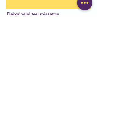
Deixa'ns el teu missatge
Enviar