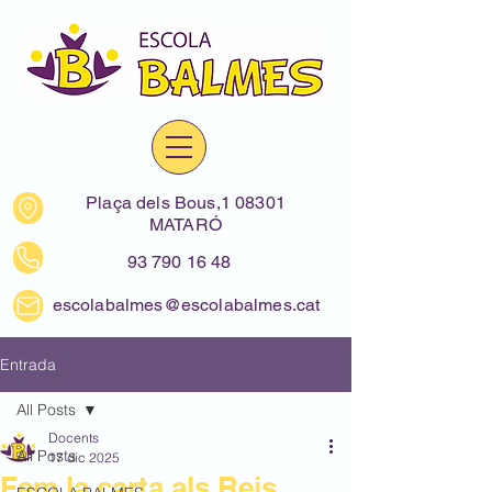
Plaça dels Bous,1 08301
MATARÓ
93 790 16 48
escolabalmes@escolabalmes.cat
Entrada
All Posts
Docents
All Posts
17 dic 2025
Fem la carta als Reis