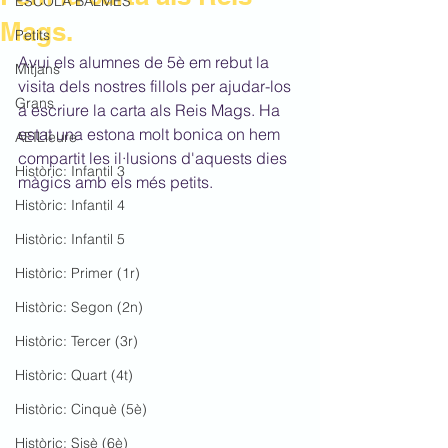
ESCOLA BALMES
Mags.
Petits
Avui els alumnes de 5è em rebut la 
Mitjans
visita dels nostres fillols per ajudar-los 
Grans
a escriure la carta als Reis Mags. Ha 
estat una estona molt bonica on hem 
AEILleure
compartit les il·lusions d'aquests dies 
Històric: Infantil 3
màgics amb els més petits. 
Històric: Infantil 4
Històric: Infantil 5
Històric: Primer (1r)
Històric: Segon (2n)
Històric: Tercer (3r)
Històric: Quart (4t)
Històric: Cinquè (5è)
Històric: Sisè (6è)