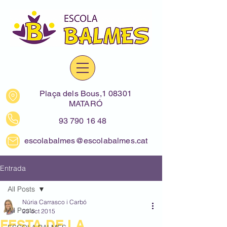
Plaça dels Bous,1 08301
MATARÓ
93 790 16 48
escolabalmes@escolabalmes.cat
Entrada
All Posts
Núria Carrasco i Carbó
All Posts
23 oct 2015
FESTA DE LA