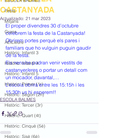
ESCOLA BALMES
CASTANYADA
Petits
Actualizado:
21 mar 2023
Mitjans
El proper divendres 30 d’octubre 
Grans
celebrem la festa de la Castanyada!
Obrirem portes perquè els pares i 
AEILleure
familiars que ho vulguin puguin gaudir 
Històric: Infantil 3
de la festa.
Els nens/es podran venir vestits de 
Històric: Infantil 4
castanyer/eres o portar un detall com 
Històric: Infantil 5
un mocador, davantal,…
Històric: Primer (1r)
L’escola obrirà entre les 15:15h i les 
15:30h us hi esperem!!
Històric: Segon (2n)
ESCOLA BALMES
Històric: Tercer (3r)
Històric: Quart (4t)
Històric: Cinquè (5è)
Històric: Sisè (6è)