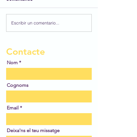
FESTA AFA
Escribir un comentario...
Participem al 4
Concurs BBVA 
Dibuix Escolar!
Contacte
Nom
Cognoms
Email
Deixa'ns el teu missatge