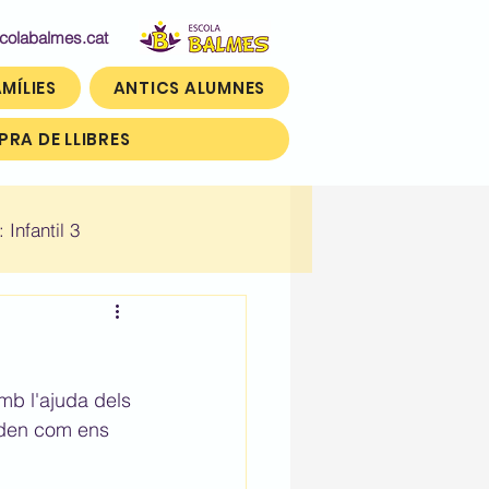
abalmes.cat
MÍLIES
ANTICS ALUMNES
RA DE LLIBRES
: Infantil 3
n)
Històric: Tercer (3r)
mb l'ajuda dels 
aden com ens 