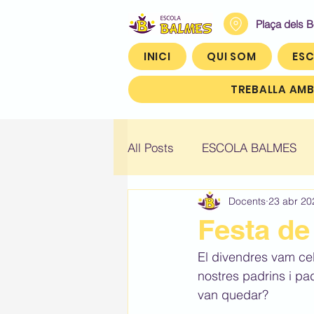
Plaça dels 
INICI
QUI SOM
ESC
TREBALLA AMB
All Posts
ESCOLA BALMES
Docents
23 abr 20
Històric: Infantil 4
Històric
Festa de
El divendres vam cel
Històric: Quart (4t)
Històr
nostres padrins i pa
van quedar? 