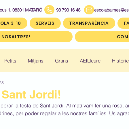
Bous 1, 08301 MATARÓ
93 790 16 48
escolabalmes@escol
OLA 3-18
SERVEIS
TRANSPARÈNCIA
FA
 NOSALTRES!
COMP
Petits
Mitjans
Grans
AEILleure
Històric
23
: Infantil 5
Històric: Primer (1r)
Històric: Segon (2
 Sant Jordi!
ebrar la festa de Sant Jordi. Al matí vam fer una rosa, a
ic: Cinquè (5è)
Històric: Sisè (6è)
drines, per poder regalar a les nostres famílies. Us agr