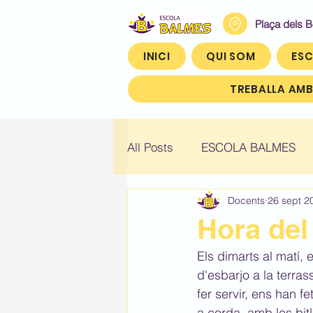
Plaça dels 
INICI
QUI SOM
ESC
TREBALLA AMB
All Posts
ESCOLA BALMES
Docents
26 sept 2
Històric: Infantil 4
Històric
Hora del 
Els dimarts al matí,
Històric: Quart (4t)
Històr
d'esbarjo a la terra
fer servir, ens han f
a corda, amb les bit