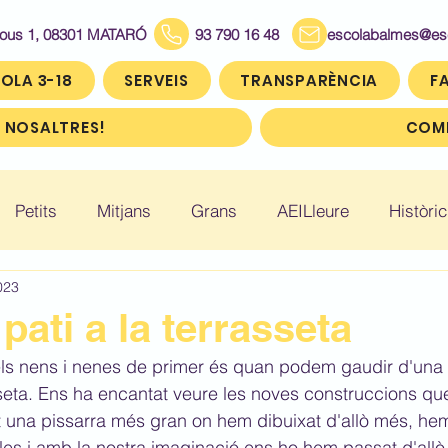
Bous 1, 08301 MATARÓ
93 790 16 48
escolabalmes@escol
OLA 3-18
SERVEIS
TRANSPARÈNCIA
FA
 NOSALTRES!
COMP
Petits
Mitjans
Grans
AEILleure
Històric
023
: Infantil 5
Històric: Primer (1r)
Històric: Segon (2
pati a la terrasseta
 els nens i nenes de primer és quan podem gaudir d'una
ic: Cinquè (5è)
Històric: Sisè (6è)
sseta. Ens ha encantat veure les noves construccions qu
et una pissarra més gran on hem dibuixat d'allò més, hem
lles i amb la nostra imaginació ens ho hem passat d'all