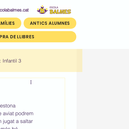
abalmes.cat
MÍLIES
ANTICS ALUMNES
RA DE LLIBRES
: Infantil 3
n)
Històric: Tercer (3r)
 estona 
e aviat podrem 
 jugat a saltar 
ò més bé.