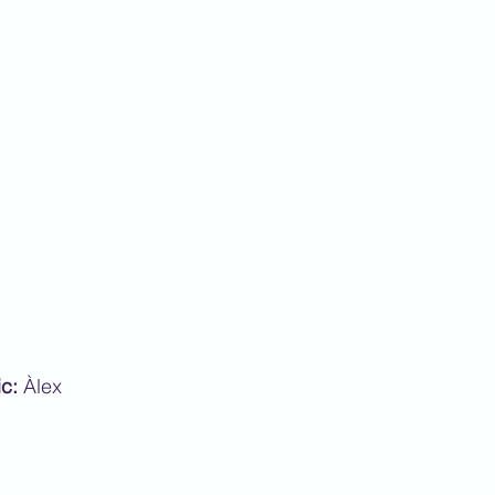
ic:
 Àlex 