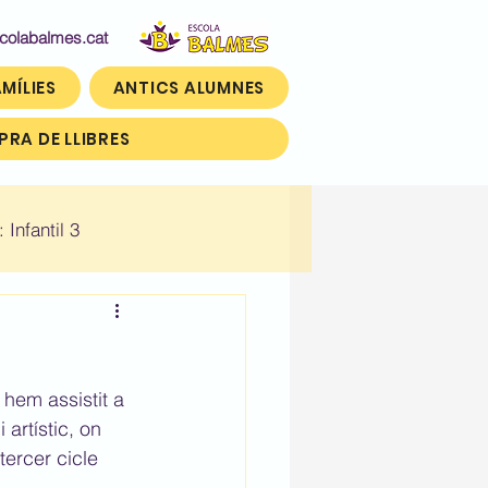
abalmes.cat
MÍLIES
ANTICS ALUMNES
RA DE LLIBRES
: Infantil 3
n)
Històric: Tercer (3r)
 hem assistit a 
artístic, on 
tercer cicle 