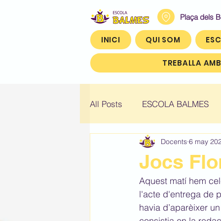
Plaça dels 
INICI
QUI SOM
ESC
TREBALLA AMB
All Posts
ESCOLA BALMES
Docents
6 may 20
Històric: Infantil 4
Històric
Jocs Flo
Aquest matí hem celeb
Històric: Quart (4t)
Històr
l'acte d'entrega de 
havia d’aparèixer un 
consistia en la reda