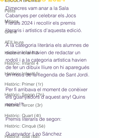
ESCOLA BALMES
Dimecres vam anar a la Sala 
Petits
Cabanyes per celebrar els Jocs 
Mitjans
Florals 2024 i recollir els premis 
literaris i artístics d'aquesta edició.
Grans
AEILleure
A la categoria literària els alumnes de 
cicle inicial havien de redactar un 
Històric: Infantil 3
rodolí i a la categoria artística havien 
Històric: Infantil 4
de fer un dibuix lliure on hi aparegués 
Històric: Infantil 5
un motiu de la llegenda de Sant Jordi.
Històric: Primer (1r)
Per fi arribava el moment de conèixer 
Històric: Segon (2n)
els guanyadors d'aquest any! Quins 
nervis!!!
Històric: Tercer (3r)
Històric: Quart (4t)
Premis literaris de segon:
Històric: Cinquè (5è)
Guanyador: Leo Sánchez
Històric: Sisè (6è)