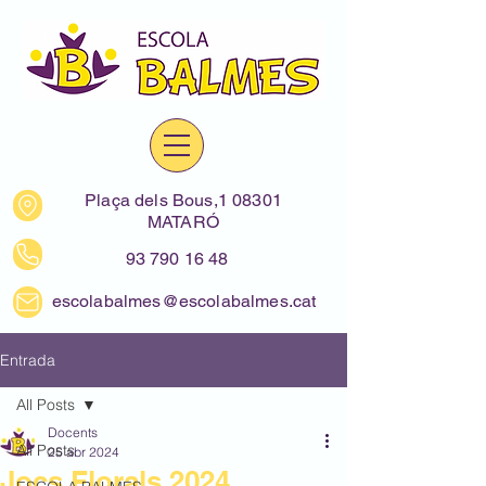
Plaça dels Bous,1 08301
MATARÓ
93 790 16 48
escolabalmes@escolabalmes.cat
Entrada
All Posts
Docents
All Posts
25 abr 2024
Jocs Florals 2024