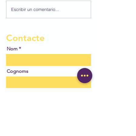
Escribir un comentario...
Participem al 4
Concurs BBVA 
Dibuix Escolar!
Contacte
Nom
Cognoms
Email
Deixa'ns el teu missatge