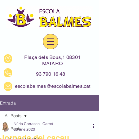
Plaça dels Bous,1 08301
MATARÓ
93 790 16 48
escolabalmes@escolabalmes.cat
Entrada
All Posts
Núria Carrasco i Carbó
All Posts
26 ene 2020
Jornada del cacau