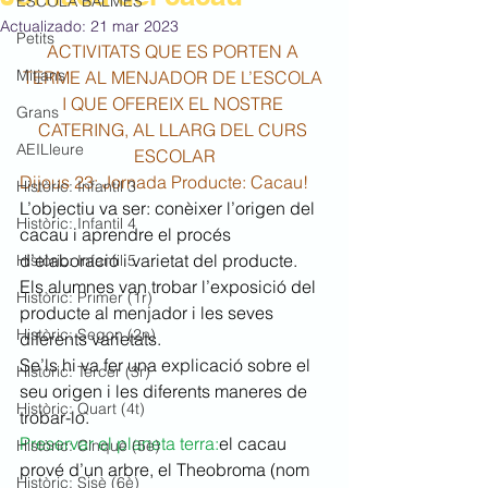
ESCOLA BALMES
Actualizado:
21 mar 2023
Petits
ACTIVITATS QUE ES PORTEN A 
Mitjans
TERME AL MENJADOR DE L’ESCOLA 
I QUE OFEREIX EL NOSTRE 
Grans
CATERING, AL LLARG DEL CURS 
AEILleure
ESCOLAR
Dijous 23: Jornada Producte: Cacau!
Històric: Infantil 3
L’objectiu va ser: conèixer l’origen del 
Històric: Infantil 4
cacau i aprendre el procés 
d’elaboració i varietat del producte.
Històric: Infantil 5
Els alumnes van trobar l’exposició del 
Històric: Primer (1r)
producte al menjador i les seves 
Històric: Segon (2n)
diferents varietats.
Se’ls hi va fer una explicació sobre el 
Històric: Tercer (3r)
seu origen i les diferents maneres de 
Històric: Quart (4t)
trobar-lo.
Preservar el planeta terra:
el cacau 
Històric: Cinquè (5è)
prové d’un arbre, el Theobroma (nom 
Històric: Sisè (6è)